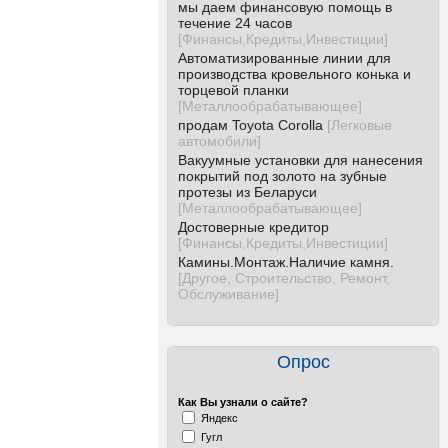
мы даем финансовую помощь в
течение 24 часов
[
Финансы,Кредиты,Инвестиции
]
Автоматизированные линии для
производства кровельного конька и
торцевой планки
[
Металлообрабатывающее
]
продам Toyota Corolla
[
Легковые
автомобили
]
Вакуумные установки для нанесения
покрытий под золото на зубные
протезы из Беларуси
[
Металлообрабатывающее
]
Достоверные кредитор
[
Финансы,Кредиты,Инвестиции
]
Камины.Монтаж.Наличие камня.
[
Другое, Строительство, Ремонт,
Обслуживание
]
Опрос
Как Вы узнали о сайте?
Яндекс
Гугл