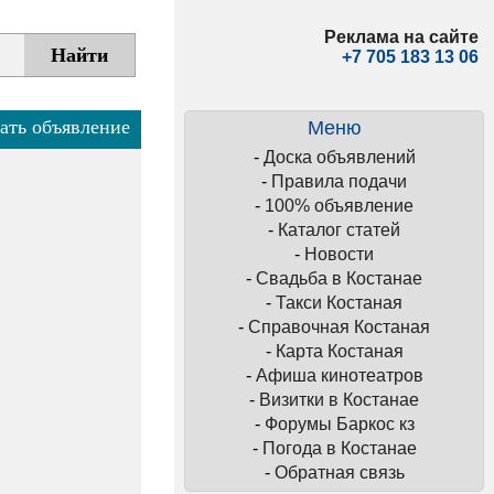
Реклама на сайте
+7 705 183 13 06
ать объявление
Меню
-
Доска объявлений
-
Правила подачи
-
100% объявление
-
Каталог статей
-
Новости
-
Свадьба в Костанае
-
Такси Костаная
-
Справочная Костаная
-
Карта Костаная
-
Афиша кинотеатров
-
Визитки в Костанае
-
Форумы Баркос кз
-
Погода в Костанае
-
Обратная связь