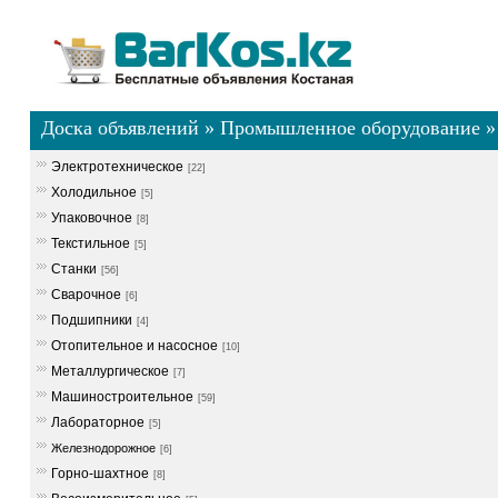
Доска объявлений
»
Промышленное оборудование
Электротехническое
[22]
Холодильное
[5]
Упаковочное
[8]
Текстильное
[5]
Станки
[56]
Сварочное
[6]
Подшипники
[4]
Отопительное и насосное
[10]
Металлургическое
[7]
Машиностроительное
[59]
Лабораторное
[5]
Железнодорожное
[6]
Горно-шахтное
[8]