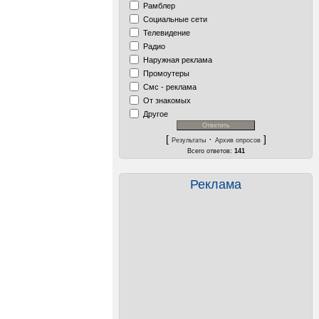
Рамблер
Социальные сети
Телевидение
Радио
Наружная реклама
Промоутеры
Смс - реклама
От знакомых
Другое
[
·
]
Результаты
Архив опросов
Всего ответов:
141
Реклама