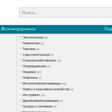
»
Железнодорожное
Под
Экологическое
[6]
Химическое
[9]
Торговое
[6]
Судостроительное
[5]
Сельскохозяйственное
[10]
Птицеводческое
[4]
Пищевое
[22]
Нефтяное
[7]
Металлообрабатывающее
[90]
Лифты и подъемные устройства
[8]
Инструмент
[10]
Деревообрабатывающее
[6]
Газовое и топливное
[5]