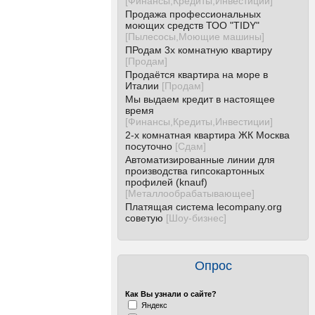
[
Финансы,Кредиты,Инвестиции
]
Продажа профессиональных
моющих средств ТОО "TIDY"
[
Пылесосы,Моющие машины
]
ПРодам 3х комнатную квартиру
[
Продам
]
Продаётся квартира на море в
Италии
[
Продам
]
Мы выдаем кредит в настоящее
время
[
Финансы,Кредиты,Инвестиции
]
2-х комнатная квартира ЖК Москва
посуточно
[
Сдам
]
Автоматизированные линии для
производства гипсокартонных
профилей (knauf)
[
Металлообрабатывающее
]
Платящая система lecompany.org
советую
[
Шоу-бизнес
]
Опрос
Как Вы узнали о сайте?
Яндекс