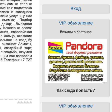
вить самые теплые
кие как: подготовка
Вход
елого и заводного
лекс услуг и у нас
 съемка; - Подбор
VIP объявление
 декор; - Выездная
ry. Ключевые слова:
рация, европейская
Визитки в Костанае
ые кольца, оказание
тельное на свадьбу
 визажист Алматы,
, свадебный торт,
ал свадьба, шоумен
ующим вас вопросом
603 Телефон: +7 727
Как сюда попасть?
VIP объявление