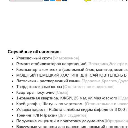
Случайные объявления:
Упаковочный скотч
[
Упаковочное
]
Ремонт стабилизаторов напряжения!
[
Электрика,Электром
Компьютер в комплекте (системный блок, монитор, компь
МОЩНЫЙ НЕМЕЦКИЙ ХОСТИНГ ДЛЯ САЙТОВ ТЕПЕРЬ В 
Литолизин - растворяющий камни
[
Здоровье,Красота,Друг
Твердотопливные котлы
[
Отопительное и насосное
]
Квартиры посуточно
[
Сдам
]
1-комнатная квартира, КЖБИ, 25 маг, ул.Маяковского
[
Сда
Крейцкопфы, Шатуны по чертежам.
[
Отопительное и насо
Укладка кафеля. Работа с любым видом кафеля от 3 000 тг
Тренинг НЛП-Практик
[
Для студентов
]
Получение лицензий и подготовка документов
[
Юридически
Вакуумные установки для нанесения покрытий под золото 