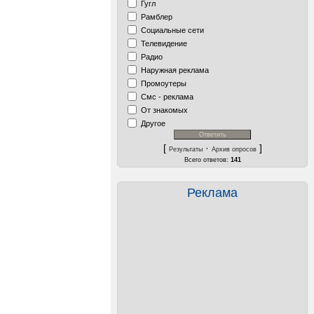
Гугл
Рамблер
Социальные сети
Телевидение
Радио
Наружная реклама
Промоутеры
Смс - реклама
От знакомых
Другое
[
·
]
Результаты
Архив опросов
Всего ответов:
141
Реклама