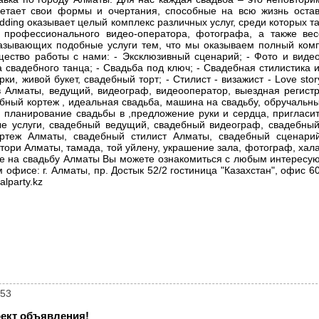
етает свои формы и очертания, способные на всю жизнь оста
dding оказывает целый комплекс различных услуг, среди которых та
е профессионального видео-оператора, фотографа, а также вес
казывающих подобные услуги тем, что мы оказываем полный комп
ество работы с нами: - Эксклюзивный сценарий; - Фото и видео
 свадебного танца; - Свадьба под ключ; - Свадебная стилистика и
и, живой букет, свадебный торт; - Стилист - визажист - Love sto
в Алматы, ведущий, видеограф, видеооператор, выездная регист
адебный кортеж , идеальная свадьба, машина на свадьбу, обручальн
 планирование свадьбы в ,предложение руки и сердца, пригласи
ые услуги, свадебный ведущий, свадебный видеограф, свадебный
ртеж Алматы, свадебный стилист Алматы, свадебный сценарий
тори Алматы, тамада, той уйлену, украшение зала, фотограф, хал
шение на свадьбу Алматы Вы можете ознакомиться с любым интерес
м офисе: г. Алматы, пр. Достык 52/2 гостиница "Казахстан", офис 
lparty.kz
853
ект объявления!