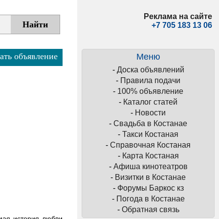
Реклама на сайте
+7 705 183 13 06
ать объявление
Меню
-
Доска объявлений
-
Правила подачи
-
100% объявление
-
Каталог статей
-
Новости
-
Свадьба в Костанае
-
Такси Костаная
-
Справочная Костаная
-
Карта Костаная
-
Афиша кинотеатров
-
Визитки в Костанае
-
Форумы Баркос кз
-
Погода в Костанае
-
Обратная связь
имая история любви