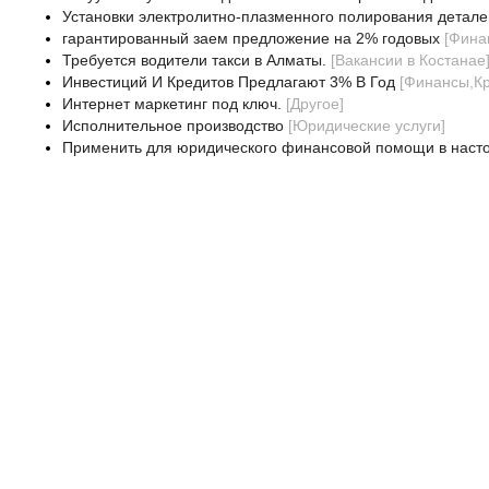
Установки электролитно-плазменного полирования детале
гарантированный заем предложение на 2% годовых
[
Фина
Требуется водители такси в Алматы.
[
Вакансии в Костанае
Инвестиций И Кредитов Предлагают 3% В Год
[
Финансы,Кр
Интернет маркетинг под ключ.
[
Другое
]
Исполнительное производство
[
Юридические услуги
]
Применить для юридического финансовой помощи в наст