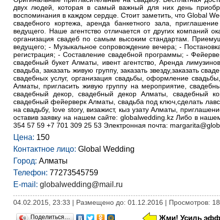
двух людей, которая в самый важный для них день приобр
воспоминания в каждом сердце. Стоит заметить, что Global We
свадебного кортежа, аренда банкетного зала, приглашени
ведущего. Наше агентство отличается от других компаний о
организация свадеб по самым высоким стандартам. Приемущ
ведущего; - Музыкальное сопровождение вечера; - Постановка
регистрация; - Составление свадебной программы; - Фейерверк
свадебный букет Алматы, ивент агентство, Аренда лимузино
свадьба, заказать живую группу, заказать звезду,заказать св
свадебных услуг, организация свадьбы, оформление свадьбы,
Алматы, пригласить живую группу на мероприятие, свадебн
свадебный декор, свадебный декор Алматы, свадебный ко
свадебный фейерверк Алматы, свадьба под ключ,сделать лавс
на свадьбу, love story, визажист, кыз узату Алматы, пригла
оставив заявку на нашем сайте: globalwedding.kz Либо в наше
354 57 59 +7 701 309 25 53 Электронная почта: margarita@globa
Цена:
150
Контактное лицо:
Global Wedding
Город:
Алматы
Телефон:
77273545759
E-mail:
globalwedding@mail.ru
04.02.2015, 23:33 | Размещено до: 01.12.2016 | Просмотров: 1
Поделиться…
Жми! Усиль эфф