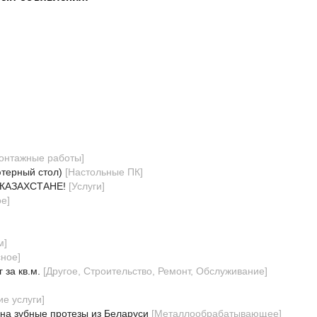
онтажные работы
]
ютерный стол)
[
Настольные ПК
]
КАЗАХСТАНЕ!
[
Услуги
]
ое
]
м
]
сное
]
 за кв.м.
[
Другое, Строительство, Ремонт, Обслуживание
]
е услуги
]
на зубные протезы из Беларуси
[
Металлообрабатывающее
]