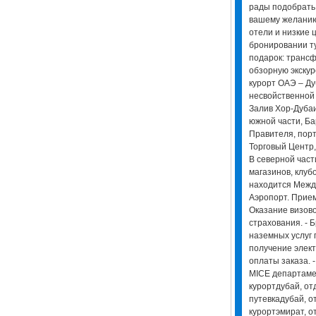
рады подобрать 
вашему желанию
отели и низкие 
бронировании ту
подарок: трансф
обзорную экску
курорт ОАЭ – Ду
несвойственной 
Залив Хор-Дубаи
южной части, Б
Правителя, порт
Торговый Центр,
В северной част
магазинов, клубо
находится Межд
Аэропорт. Прием
Оказание визов
страхования. - 
наземных услуг 
получение элект
оплаты заказа. 
MICE департаме
курортдубай, от
путевкадубай, о
курортэмират, о