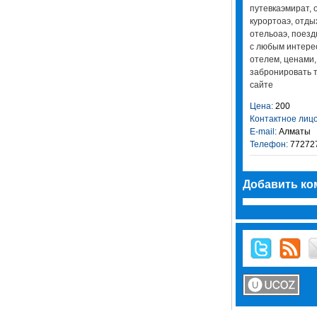
путевкаэмират, 
курортоаэ, отдых
отельоаэ, поезд
с любым интере
отелем, ценами,
забронировать т
сайте
Цена:
200
Контактное лицо
E-mail:
Алматы
Телефон:
77272
Добавить ко