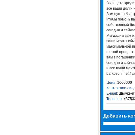
Вы ищете креди
все ваши долги 
Вам нужен быст
чтобы помочь ва
собственный би
сегодня и сейчас
Мы дадим вам ж
ваши мечты сбы
максимальной п
низкой процентн
вам в погашении
сегодня и сейча
и все ваши мечт
barkosonline@ya
Цена:
1000000
Контактное лицо
E-mail:
Шымкент
Телефон:
+3753
Добавить ко