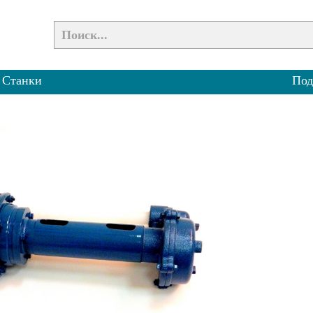
»
Станки
Под