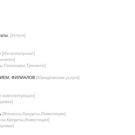
маты.
[
Услуги
]
6
[
Металлопрокат
]
енинги
]
сы,Семинары,Тренинги
]
ИЕМ, ФИЛИАЛОВ
[
Юридические услуги
]
и комплектующих
]
щевое
]
ь
[
Финансы,Кредиты,Инвестиции
]
сы,Кредиты,Инвестиции
]
оровье
]