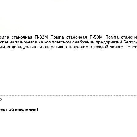
мпа станочная П-32М Помпа станочная П-50М Помпа станоч
специализируется на комплексном снабжении предприятий Белору
мы индивидуально и оперативно подходим к каждой заявке. тел
63
ект объявления!