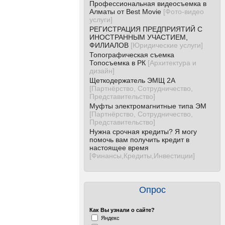
Профессиональная видеосъемка в
Алматы от Best Movie
[
Фото-видео
услуги
]
РЕГИСТРАЦИЯ ПРЕДПРИЯТИЙ С
ИНОСТРАННЫМ УЧАСТИЕМ,
ФИЛИАЛОВ
[
Юридические услуги
]
Топографическая съемка
Топосъемка в РК
[
Архитектура и
дизайн
]
Щеткодержатель ЭМЩ 2А
[
Партнёрство, Сотрудничество,
Представительство
]
Муфты электромагнитные типа ЭМ
[
Партнёрство, Сотрудничество,
Представительство
]
Нужна срочная кредиты? Я могу
помочь вам получить кредит в
настоящее время
[
Финансы,Кредиты,Инвестиции
]
Опрос
Как Вы узнали о сайте?
Яндекс