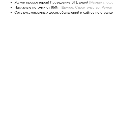
Услуги промоутеров! Проведение BTL акций
[
Реклама, оф
Натяжные потолки от 850тг
[
Другое, Строительство, Ремон
Сеть русскоязычных досок обьявлений и сайтов по страна