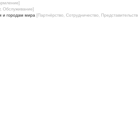
ормление
]
т, Обслуживание
]
м и городам мира
[
Партнёрство, Сотрудничество, Представительств