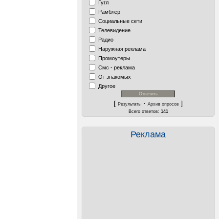
Гугл
Рамблер
Социальные сети
Телевидение
Радио
Наружная реклама
Промоутеры
Смс - реклама
От знакомых
Другое
[
·
]
Результаты
Архив опросов
Всего ответов:
141
Реклама