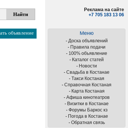
Реклама на сайте
+7 705 183 13 06
ать объявление
Меню
-
Доска объявлений
-
Правила подачи
-
100% объявление
-
Каталог статей
-
Новости
-
Свадьба в Костанае
-
Такси Костаная
-
Справочная Костаная
-
Карта Костаная
-
Афиша кинотеатров
-
Визитки в Костанае
-
Форумы Баркос кз
-
Погода в Костанае
-
Обратная связь