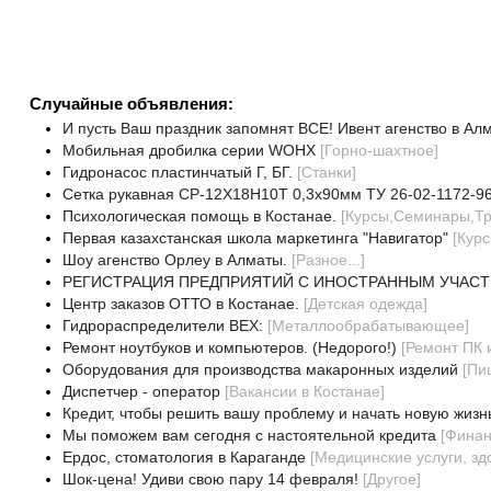
Случайные объявления:
И пусть Ваш праздник запомнят ВСЕ! Ивент агенство в Ал
Мобильная дробилка серии WOНХ
[
Горно-шахтное
]
Гидронасос пластинчатый Г, БГ.
[
Станки
]
Сетка рукавная СР-12Х18Н10Т 0,3х90мм ТУ 26-02-1172-9
Психологическая помощь в Костанае.
[
Курсы,Семинары,Тр
Первая казахстанская школа маркетинга "Навигатор"
[
Кур
Шоу агенство Орлеу в Алматы.
[
Разное...
]
РЕГИСТРАЦИЯ ПРЕДПРИЯТИЙ С ИНОСТРАННЫМ УЧАСТ
Центр заказов ОТТО в Костанае.
[
Детская одежда
]
Гидрораспределители ВЕХ:
[
Металлообрабатывающее
]
Ремонт ноутбуков и компьютеров. (Недорого!)
[
Ремонт ПК 
Оборудования для производства макаронных изделий
[
Пи
Диспетчер - оператор
[
Вакансии в Костанае
]
Кредит, чтобы решить вашу проблему и начать новую жизн
Мы поможем вам сегодня с настоятельной кредита
[
Финан
Ердос, стоматология в Караганде
[
Медицинские услуги, зд
Шок-цена! Удиви свою пару 14 февраля!
[
Другое
]