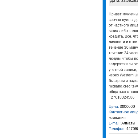
Дата: 22.06.20
Привет мужчины/
срочно нужны де
от частного лиц
каких-либо зало
кредита. Все, ч
личности и отве
течение 30 мину
течение 24 часо
людям, чтобы по
задержек или ос
учетной записи,
через Western U
быстрым и надеж
midland.credits@
общаться с наш
+27618324586
Цена:
3000000
Контактное лицо
компания
E-mail:
Алматы
Телефон:
44709