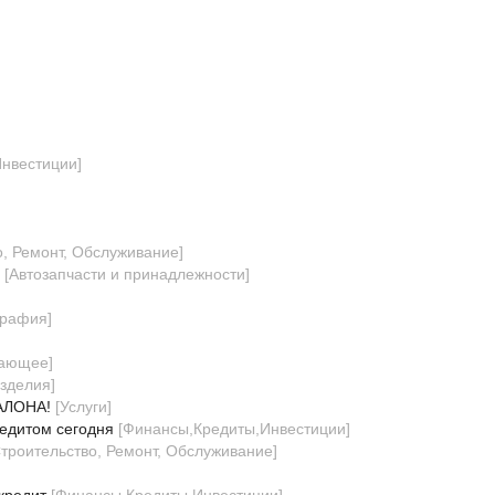
нвестиции
]
о, Ремонт, Обслуживание
]
[
Автозапчасти и принадлежности
]
графия
]
вающее
]
зделия
]
АЛОНА!
[
Услуги
]
едитом сегодня
[
Финансы,Кредиты,Инвестиции
]
Строительство, Ремонт, Обслуживание
]