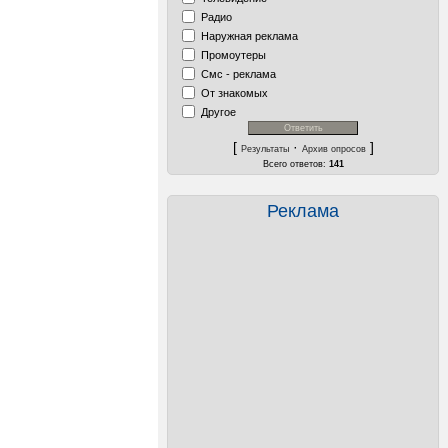
Радио
Наружная реклама
Промоутеры
Смс - реклама
От знакомых
Другое
[
·
]
Результаты
Архив опросов
Всего ответов:
141
Реклама