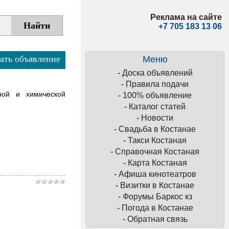
Реклама на сайте
+7 705 183 13 06
ать объявление
Меню
-
Доска объявлений
-
Правила подачи
ной и химической
-
100% объявление
-
Каталог статей
-
Новости
-
Свадьба в Костанае
-
Такси Костаная
-
Справочная Костаная
-
Карта Костаная
-
Афиша кинотеатров
-
Визитки в Костанае
-
Форумы Баркос кз
-
Погода в Костанае
-
Обратная связь