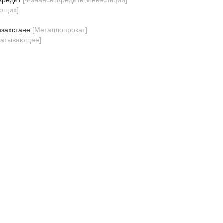
кредит
[
Финансы,Кредиты,Инвестиции
]
ующих
]
азахстане
[
Металлопрокат
]
батывающее
]