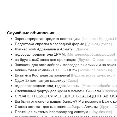
Случайные объявления:
Зарегистрирован кредита поставщика
[
Финансы,Кредиты,И
Подготовка справки в свободной форме
[
Деньги,Другое
]
Фитнес клуб Адреналин в Алматы.
[
Другое
]
гидрораспределители 1РММ:
[
Металлообрабатывающее
]
ва брусчаткиСтанок для производст
[
Другое, Строительств
Запчасти для автомобилей мерседес в наличии и на заказ.
Клининговая компания ТОО «TIDY»
[
Услуги по ремонту
]
Визитки в Костанае за полцены!
[
Издательское дело, поли
Сдам 3х комнатную квартиру
[
Сдам
]
гидрораспределители, гидроклапаны.
[
Металлообрабаты
Стеклянный фартук для кухни в Алматы. Скинали
[
Стеклои
СРОЧНО ТРЕБУЕТСЯ МЕНЕДЖЕР В CALL-ЦЕНТР АВТОС
Вы были отклонены вашим банком? Мы поможем Вам с кр
Станок автомат для плетения рабицы в Алматы.
[
Другое, 
Платящая система lecompany.org советую
[
Шоу-бизнес
]