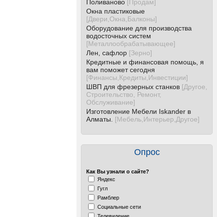
Поливаново
[
Продам
]
Окна пластиковые
[
Двери,Окна,Балконы
]
Оборудование для производства
водосточных систем
[
Металлообрабатывающее
]
Лен, сафлор
[
Зерно
]
Кредитные и финансовая помощь, я
вам поможет сегодня
[
Финансы,Кредиты,Инвестиции
]
ШВП для фрезерных станков
[
Другое,
Строительство, Ремонт,
Обслуживание
]
Изготовление Мебели Iskander в
Алматы.
[
Мебель,Интерьер,Другое
]
Опрос
Как Вы узнали о сайте?
Яндекс
Гугл
Рамблер
Социальные сети
Телевидение