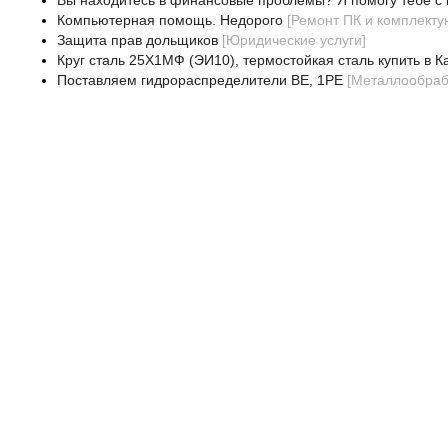
Вы находитесь в финансовые проблемы? Я помогу тебе с 
Компьютерная помощь. Недорого
[
Ремонт ПК и комплект
Защита прав дольщиков
[
Юридические услуги
]
Круг сталь 25Х1МФ (ЭИ10), термостойкая сталь купить в К
Поставляем гидрораспределители ВЕ, 1РЕ
[
Металлообра