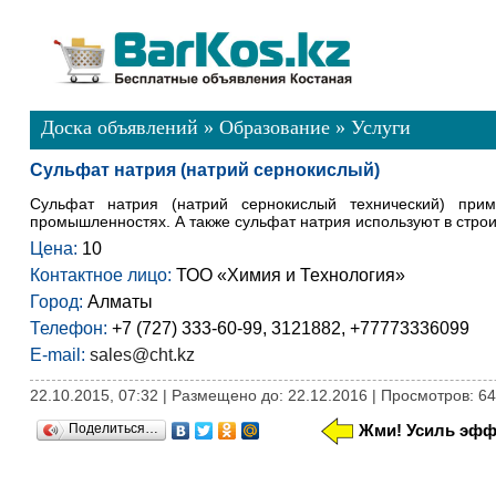
Доска объявлений
»
Образование
»
Услуги
Сульфат натрия (натрий сернокислый)
Сульфат натрия (натрий сернокислый технический) при
промышленностях. А также сульфат натрия используют в строи
Цена:
10
Контактное лицо:
ТОО «Химия и Технология»
Город:
Алматы
Телефон:
+7 (727) 333-60-99, 3121882, +77773336099
E-mail:
sales@cht.kz
22.10.2015, 07:32 | Размещено до: 22.12.2016 | Просмотров: 6
Поделиться…
Жми! Усиль эфф