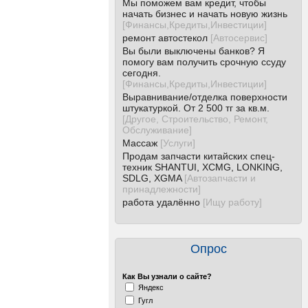
Мы поможем вам кредит, чтобы
начать бизнес и начать новую жизнь
[
Финансы,Кредиты,Инвестиции
]
ремонт автостекол
[
Автосервис
]
Вы были выключены банков? Я
помогу вам получить срочную ссуду
сегодня.
[
Финансы,Кредиты,Инвестиции
]
Выравнивание/отделка поверхности
штукатуркой. От 2 500 тг за кв.м.
[
Другое, Строительство, Ремонт,
Обслуживание
]
Массаж
[
Услуги
]
Продам запчасти китайских спец-
техник SHANTUI, XCMG, LONKING,
SDLG, XGMA
[
Автозапчасти и
принадлежности
]
работа удалённо
[
Ищу работу
]
Опрос
Как Вы узнали о сайте?
Яндекс
Гугл