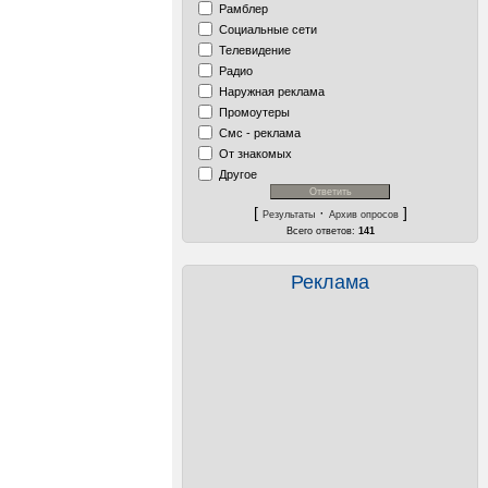
Рамблер
Социальные сети
Телевидение
Радио
Наружная реклама
Промоутеры
Смс - реклама
От знакомых
Другое
[
·
]
Результаты
Архив опросов
Всего ответов:
141
Реклама