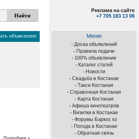
Реклама на сайте
+7 705 183 13 06
ать объявление
Меню
-
Доска объявлений
-
Правила подачи
-
100% объявление
-
Каталог статей
-
Новости
-
Свадьба в Костанае
-
Такси Костаная
-
Справочная Костаная
-
Карта Костаная
-
Афиша кинотеатров
-
Визитки в Костанае
-
Форумы Баркос кз
-
Погода в Костанае
-
Обратная связь
Подробнее »