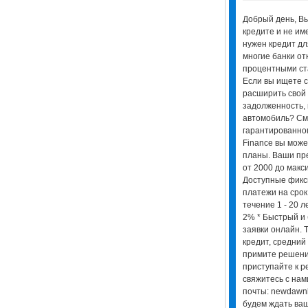
Добрый день, Вы
кредите и не им
нужен кредит дл
многие банки от
процентными ст
Если вы ищете с
расширить свой 
задолженность, 
автомобиль? См
гарантированно
Finance вы може
планы. Ваши пр
от 2000 до макс
Доступные фик
платежи на срок
течение 1 - 20 л
2% * Быстрый и
заявки онлайн. 
кредит, средний
примите решени
приступайте к р
свяжитесь с нам
почты: newdawn
будем ждать ваш