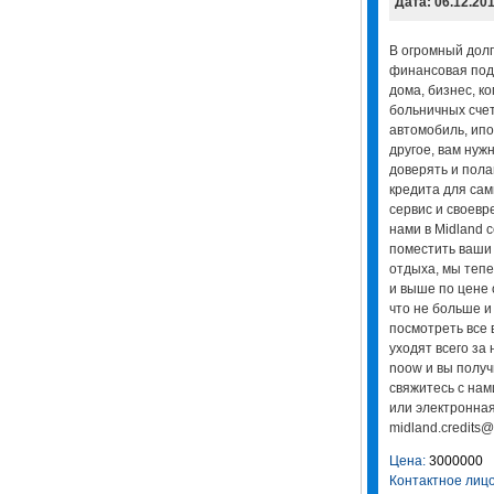
Дата: 06.12.20
В огромный долг
финансовая под
дома, бизнес, к
больничных счет
автомобиль, ипо
другое, вам нуж
доверять и пола
кредита для са
сервис и своевр
нами в Midland 
поместить ваши
отдыха, мы тепе
и выше по цене 
что не больше и
посмотреть все
уходят всего за
noow и вы получи
свяжитесь с нам
или электронная
midland.credits@
Цена:
3000000
Контактное лицо