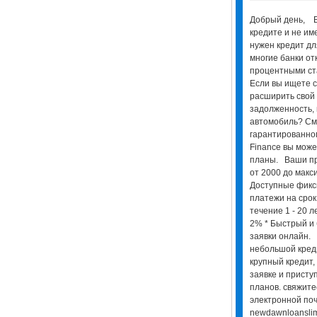
Добрый день, В
кредите и не им
нужен кредит дл
многие банки от
процентными ст
Если вы ищете с
расширить свой 
задолженность, 
автомобиль? См
гарантированно
Finance вы може
планы. Ваши пр
от 2000 до макс
Доступные фик
платежи на срок
течение 1 - 20 л
2% * Быстрый и
заявки онлайн. 
небольшой креди
крупный кредит
заявке и присту
планов. свяжите
электронной поч
newdawnloansli