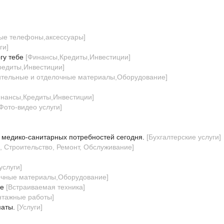
ые телефоны,аксессуары
]
ги
]
гу тебе
[
Финансы,Кредиты,Инвестиции
]
редиты,Инвестиции
]
ительные и отделочные материалы,Оборудование
]
нансы,Кредиты,Инвестиции
]
Фото-видео услуги
]
 медико-санитарных потребностей сегодня.
[
Бухгалтерские услуги
]
, Строительство, Ремонт, Обслуживание
]
услуги
]
очные материалы,Оборудование
]
ге
[
Встраиваемая техника
]
нтажные работы
]
маты.
[
Услуги
]