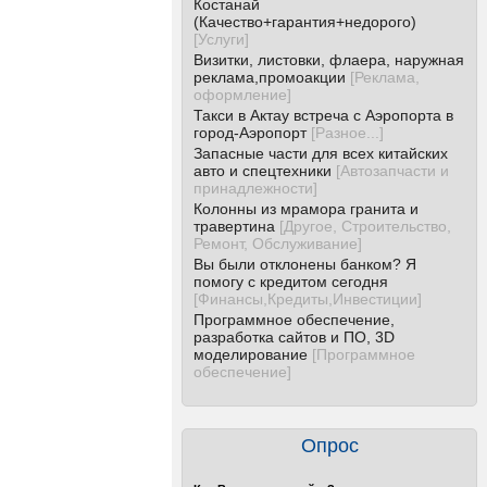
Костанай
(Качество+гарантия+недорого)
[
Услуги
]
Визитки, листовки, флаера, наружная
реклама,промоакции
[
Реклама,
оформление
]
Такси в Актау встреча с Аэропорта в
город-Аэропорт
[
Разное...
]
Запасные части для всех китайских
авто и спецтехники
[
Автозапчасти и
принадлежности
]
Колонны из мрамора гранита и
травертина
[
Другое, Строительство,
Ремонт, Обслуживание
]
Вы были отклонены банком? Я
помогу с кредитом сегодня
[
Финансы,Кредиты,Инвестиции
]
Программное обеспечение,
разработка сайтов и ПО, 3D
моделирование
[
Программное
обеспечение
]
Опрос