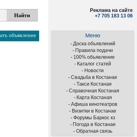
Реклама на сайте
+7 705 183 13 06
ать объявление
Меню
-
Доска объявлений
-
Правила подачи
-
100% объявление
-
Каталог статей
-
Новости
-
Свадьба в Костанае
-
Такси Костаная
-
Справочная Костаная
-
Карта Костаная
-
Афиша кинотеатров
-
Визитки в Костанае
-
Форумы Баркос кз
-
Погода в Костанае
-
Обратная связь