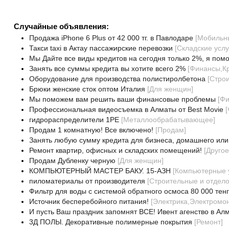
Случайные объявления:
Продажа iPhone 6 Plus от 42 000 тг. в Павлодаре
[
Мобильн
Такси taxi в Актау пассажирские перевозки
[
Складские услу
Мы Дайте все виды кредитов на сегодня только 2%, я помо
Занять все суммы кредита вы хотите всего 2%
[
Финансы,К
Оборудование для производства полистиролбетона
[
Стро
Брюки женские сток оптом Италия
[
Для женщин
]
Мы поможем вам решить ваши финансовые проблемы
[
Фи
Профессиональная видеосъемка в Алматы от Best Movie
[
гидрораспределители 1РЕ
[
Металлообрабатывающее
]
Продам 1 комнатную! Все включено!
[
Продам
]
Занять любую сумму кредита для бизнеса, домашнего или
Ремонт квартир, офисных и складских помещений!
[
Другое
Продам Дубленку черную
[
Для женщин
]
КОМПЬЮТЕРНЫЙ МАСТЕР БАКУ. 15-АЗН
[
Компьютерные 
пиломатериалы от производителя
[
Строительные и отдел
Фильтр для воды с системой обратного осмоса 80 000 тен
Источник бесперебойного питания!
[
Электрика,Электромо
И пусть Ваш праздник запомнят ВСЕ! Ивент агенство в Ал
3Д ПОЛЫ. Декоративные полимерные покрытия
[
Ремонт
]