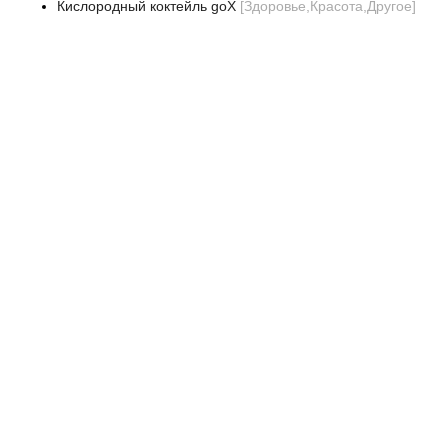
Кислородный коктейль goX
[
Здоровье,Красота,Другое
]