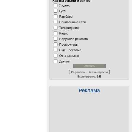
Как Вы узнали о сайте?
Яндекс
Гугл
Рамблер
Социальные сети
Телевидение
Радио
Наружная реклама
Промоутеры
Смс - реклама
От знакомых
Другое
[
·
]
Результаты
Архив опросов
Всего ответов:
141
Реклама