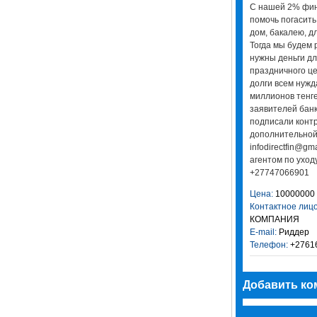
С нашей 2% фин
помочь погасить 
дом, бакалею, д
Тогда мы будем 
нужны деньги дл
праздничного це
долги всем нуж
миллионов тенге
заявителей банк
подписали контр
дополнительной
infodirectfin@gm
агентом по уход
+27747066901
Цена:
10000000
Контактное лицо
КОМПАНИЯ
E-mail:
Риддер
Телефон:
+2761
Добавить ко