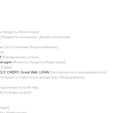
ы,Кредиты,Инвестиции
]
[
Предметы интерьера, Дизайн интерьера
]
ка,Газ,Отопление,Водоснабжение
]
ое
]
М
[
Юридические услуги
]
сегодня
[
Финансы,Кредиты,Инвестиции
]
[
Сдам
]
LY, CHERY, Great Wall, LIFAN
[
Автозапчасти и принадлежности
]
ительные и отделочные материалы,Оборудование
]
подъемные устройства
]
Фото-видео услуги
]
ующих
]
иты,Инвестиции
]