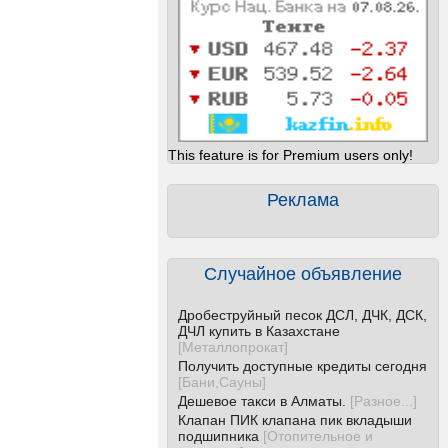
This feature is for Premium users only!
Реклама
Случайное объявление
Дробеструйный песок ДСЛ, ДЧК, ДСК,
ДЧЛ купить в Казахстане
[
Металлопрокат
]
Получить доступные кредиты сегодня
[
Бани,Сауны
]
Дешевое такси в Алматы.
[
Разное...
]
Клапан ПИК клапана пик вкладыши
подшипника
[
Отопительное и