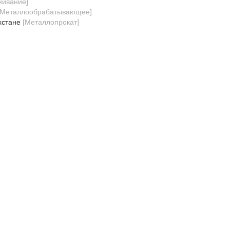
уживание
]
Металлообрабатывающее
]
хстане
[
Металлопрокат
]