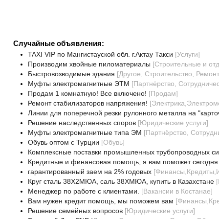
Случайные объявления:
TAXI VIP по Мангистауской обл. г.Актау Такси
[
Услуги
]
Производим хвойные пиломатериалы
[
Строительные и от
Быстровозводимые здания
[
Другое, Строительство, Ремон
Муфты электромагнитные ЭТМ
[
Партнёрство, Сотрудничес
Продам 1 комнатную! Все включено!
[
Продам
]
Ремонт стабилизаторов напряжения!
[
Электрика,Электром
Линии для поперечной резки рулонного металла на "карто
Решение наследственных споров
[
Юридические услуги
]
Муфты электромагнитные типа ЭМ
[
Партнёрство, Сотрудн
Обувь оптом с Турции
[
Обувь
]
Комплексные поставки промышленных трубопроводных с
Кредитные и финансовая помощь, я вам поможет сегодня
гарантированный заем на 2% годовых
[
Финансы,Кредиты,
Круг сталь 38Х2МЮА, саль 38ХМЮА, купить в Казахстане
[
Менеджер по работе с клиентами.
[
Вакансии в Костанае
]
Вам нужен кредит помощь, мы поможем вам
[
Финансы,Кр
Решение семейных вопросов
[
Юридические услуги
]