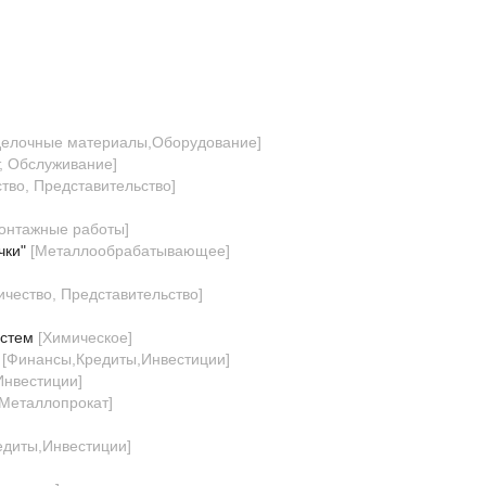
делочные материалы,Оборудование
]
т, Обслуживание
]
тво, Представительство
]
онтажные работы
]
чки"
[
Металлообрабатывающее
]
ичество, Представительство
]
истем
[
Химическое
]
[
Финансы,Кредиты,Инвестиции
]
Инвестиции
]
Металлопрокат
]
едиты,Инвестиции
]