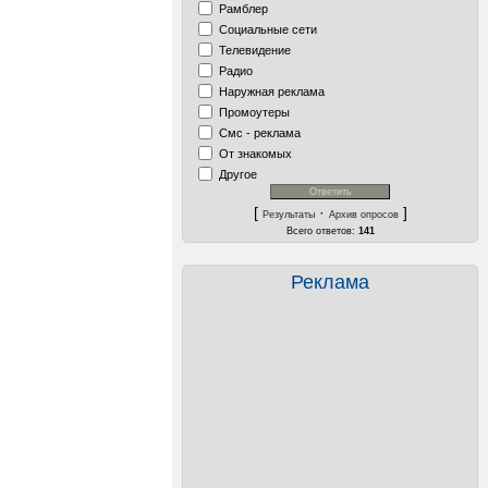
Рамблер
Социальные сети
Телевидение
Радио
Наружная реклама
Промоутеры
Смс - реклама
От знакомых
Другое
[
·
]
Результаты
Архив опросов
Всего ответов:
141
Реклама