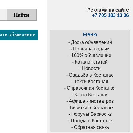
Реклама на сайте
+7 705 183 13 06
ать объявление
Меню
-
Доска объявлений
-
Правила подачи
-
100% объявление
-
Каталог статей
-
Новости
-
Свадьба в Костанае
-
Такси Костаная
-
Справочная Костаная
-
Карта Костаная
-
Афиша кинотеатров
-
Визитки в Костанае
-
Форумы Баркос кз
-
Погода в Костанае
-
Обратная связь