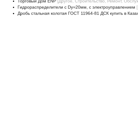
Торговый Дом ENP
[
Другое, Строительство, Ремонт, Обсл
Гидрораспределители с Dy=20мм, с электроуправлением
[
Дробь стальная колотая ГОСТ 11964-81 ДСК купить в Каза