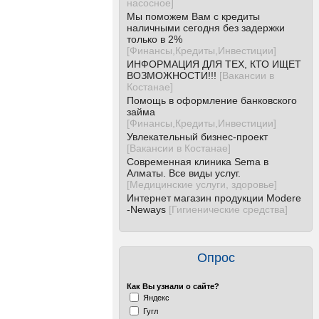
насосное
]
Мы поможем Вам с кредиты
наличными сегодня без задержки
только в 2%
[
Финансы,Кредиты,Инвестиции
]
ИНФОРМАЦИЯ ДЛЯ ТЕХ, КТО ИЩЕТ
ВОЗМОЖНОСТИ!!!
[
Вакансии в
Костанае
]
Помощь в оформление банковского
займа
[
Финансы,Кредиты,Инвестиции
]
Увлекательный бизнес-проект
[
Вакансии в Костанае
]
Современная клиника Sema в
Алматы. Все виды услуг.
[
Медицинские услуги, здоровье
]
Интернет магазин продукции Modere
-Neways
[
Гигиенические средства
]
Опрос
Как Вы узнали о сайте?
Яндекс
Гугл