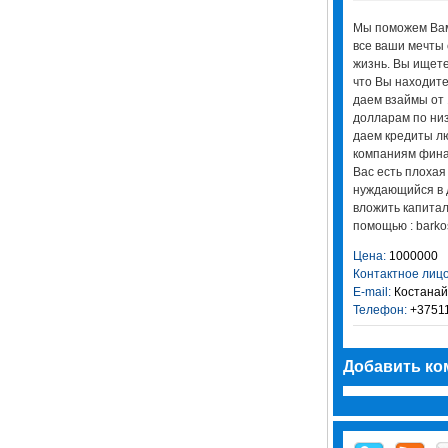
Мы поможем Вам
все ваши мечты 
жизнь. Вы ищете
что Вы находите
даем взаймы от 
долларам по ни
даем кредиты л
компаниям фина
Вас есть плохая
нуждающийся в д
вложить капитал
помощью : barko
Цена:
1000000
Контактное лицо
E-mail:
Костанай
Телефон:
+3751
Добавить ко