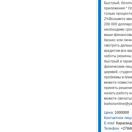
Быстрый, безоп
приложения.* Опл
только процентн
2%Возьмите мин
200 000 доллар
необходимо сроч
ваши финансовы
бизнес или личн
смотреть дальш
кредитом все в
заботы решены,
быстрый и гара
физическим лиц
церквей, студе
проблемы в бли
можете поместит
принять решени
начать работу 
можете связатьс
barkosonline@ya
Цена:
1000000
Контактное лицо
E-mail:
Караганд
Телефон:
+2784