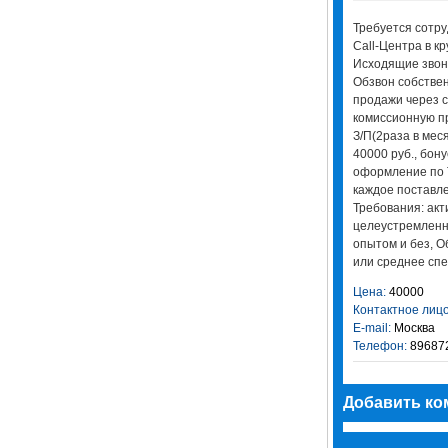
Требуется сотр
Call-Центра в к
Исходящие звон
Обзвон собстве
продажи через с
комиссионную пр
З/П(2раза в меся
40000 руб., бон
оформление по Т
каждое поставле
Требования: акт
целеустремленн
опытом и без, 
или среднее сп
Цена:
40000
Контактное лицо
E-mail:
Москва
Телефон:
896872
Добавить ко