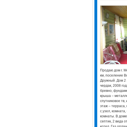
Продаю дом г. М
км, поселение В
Дружный. Дом 2 
чердак, 2008 го
бревно, фундаме
крыша – металл
спутниковое тв,
этаж – терраса, 
с.узел, комната,
комнаты. В доме 
септик, 2 вида 
котел. Газ оплач