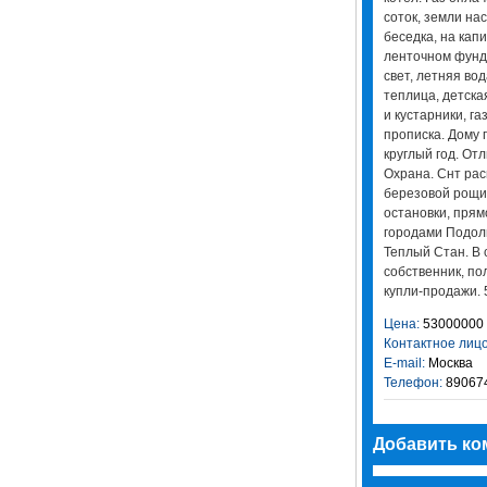
соток, земли на
беседка, на ка
ленточном фунд
свет, летняя вод
теплица, детска
и кустарники, г
прописка. Дому 
круглый год. От
Охрана. Снт ра
березовой рощи.
остановки, пря
городами Подольс
Теплый Стан. В 
собственник, по
купли-продажи. 
Цена:
53000000
Контактное лицо
E-mail:
Москва
Телефон:
89067
Добавить ко