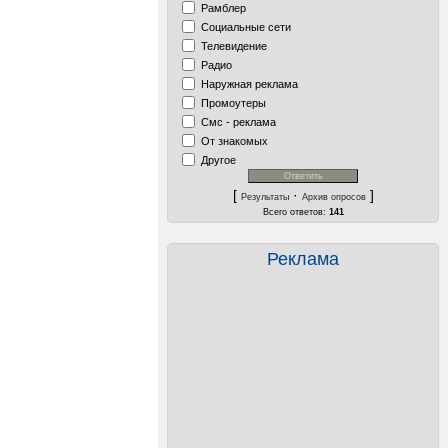
Рамблер
Социальные сети
Телевидение
Радио
Наружная реклама
Промоутеры
Смс - реклама
От знакомых
Другое
[
·
]
Результаты
Архив опросов
Всего ответов:
141
Реклама