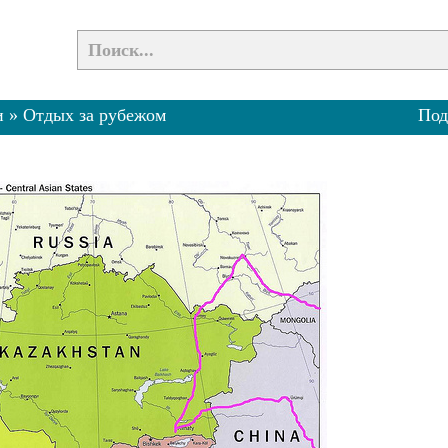
и
»
Отдых за рубежом
Под