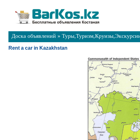
Доска объявлений
»
Туры,Туризм,Круизы,Экскурси
Rent a car in Kazakhstan