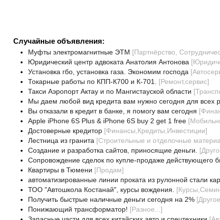
Случайные объявления:
Муфты электромагнитные ЭТМ
[
Партнёрство, Сотрудничес
Юридический центр адвоката Анатолия Антонова
[
Юридиче
Установка гбо, установка газа. Экономим господа
[
Автосер
Токарные работы по КПП-К700 и К-701.
[
Ремонт,сервис
]
Такси Аэропорт Актау и по Мангистауской области
[
Трансп
Мы даем любой вид кредита вам нужно сегодня для всех 
Вы отказали в кредит в банке, я помогу вам сегодня
[
Финан
Apple iPhone 6S Plus & iPhone 6S buy 2 get 1 free
[
Мобильн
Достоверные кредитор
[
Финансы,Кредиты,Инвестиции
]
Лестница из гранита
[
Строительные и отделочные матери
Создание и разработка сайтов, приносящие деньги.
[
Друго
Сопровождение сделок по купле-продаже действующего б
Квартиры в Тюмени
[
Продам
]
автоматизированные линии проката из рулонной стали к
ТОО "Автошкола Костанай", курсы вождения.
[
Курсы,Семи
Получить быстрые наличные деньги сегодня на 2%
[
Друго
Понижающий трансформатор!
[
Разное...
]
Запасные части для всех китайских авто и спецтехники
[
Ав