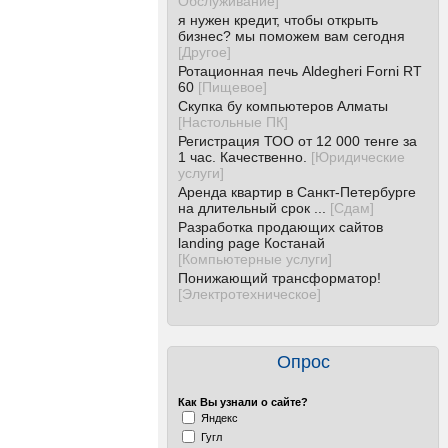
Обслуживание
]
я нужен кредит, чтобы открыть
бизнес? мы поможем вам сегодня
[
Другое
]
Ротационная печь Aldegheri Forni RT
60
[
Пищевое
]
Скупка бу компьютеров Алматы
[
Настольные ПК
]
Регистрация ТОО от 12 000 тенге за
1 час. Качественно.
[
Юридические
услуги
]
Аренда квартир в Санкт-Петербурге
на длительный срок ...
[
Сдам
]
Разработка продающих сайтов
landing page Костанай
[
Компьютерные услуги
]
Понижающий трансформатор!
[
Электротехническое
]
Опрос
Как Вы узнали о сайте?
Яндекс
Гугл