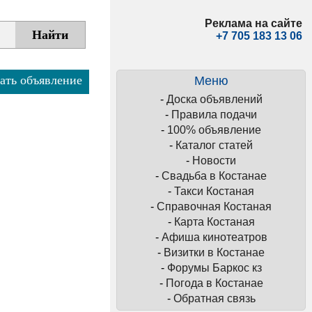
Реклама на сайте
+7 705 183 13 06
ать объявление
Меню
-
Доска объявлений
-
Правила подачи
-
100% объявление
-
Каталог статей
-
Новости
-
Свадьба в Костанае
-
Такси Костаная
-
Справочная Костаная
-
Карта Костаная
-
Афиша кинотеатров
-
Визитки в Костанае
-
Форумы Баркос кз
-
Погода в Костанае
-
Обратная связь