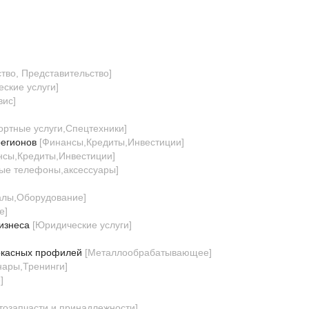
тво, Представительство
]
ские услуги
]
вис
]
ортные услуги,Спецтехники
]
регионов
[
Финансы,Кредиты,Инвестиции
]
сы,Кредиты,Инвестиции
]
ые телефоны,аксессуары
]
алы,Оборудование
]
е
]
изнеса
[
Юридические услуги
]
аркасных профилей
[
Металлообрабатывающее
]
нары,Тренинги
]
е
]
тозапчасти и принадлежности
]