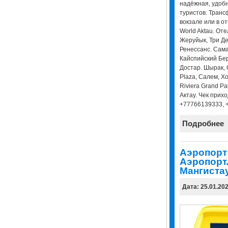
надёжная, удобн
туристов. Транс
вокзале или в от
World Aktau. Отел
Жеруйык, Три Дел
Ренессанс. Сама
Кайспийский Бер
Достар. Шырак, 
Plaza, Салем, Х
Riviera Grand Pa
Актау. Чек прих
+77766139333, 
Подробнее
Аэропорт 
Аэропорт.
Мангистау
Дата: 25.01.20