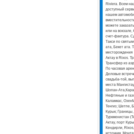
Riviera. Всем н
доступный серв
нашем автомоби
вместительности
можете заказать
или на вокзале,
счет-фактура. С
Tакси по святым
ата, Бекет ата.
месторождения М
Актау в Rixos. Т
Трансфер из аэ
По часовая арен
Деловые встреч
свадьба-той, вы
места Мангистау
Шопан-Ата,Карам
Нефтяные и газ
Каламкас, ОзенМ
Тенгиз; Шетпе, 
Курык; Границы,
Туркменистан (Т
Актау, порт Кур
Кендирли, Rixos,
источник, Монтаж