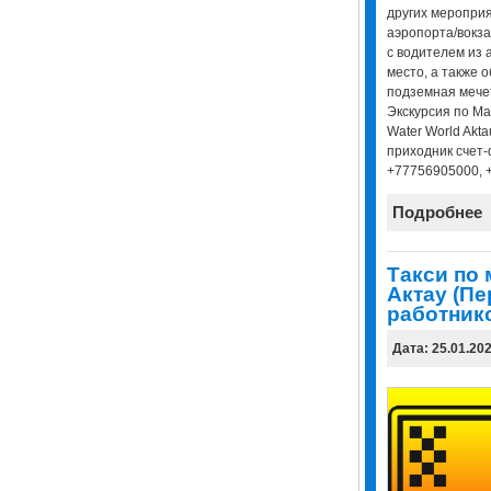
других мероприя
аэропорта/вокза
с водителем из 
место, а также 
подземная мечет
Экскурсия по Ман
Water World Akta
приходник счет-
+77756905000, 
Подробнее
Tакси по
Актау (П
работнико
Дата: 25.01.20