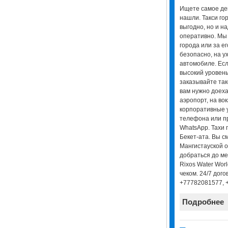
Ищете самое деш
нашли. Такси гор
выгодно, но и н
оперативно. Мы 
города или за е
безопасно, на 
автомобиле. Есл
высокий уровень
заказывайте так
вам нужно доеха
аэропорт, на во
корпоративные у
телефона или п
WhatsApp. Тахи 
Бекет-ата. Вы с
Мангистауской о
добраться до ме
Rixos Water Worl
чеком. 24/7 дог
+77782081577, 
Подробнее