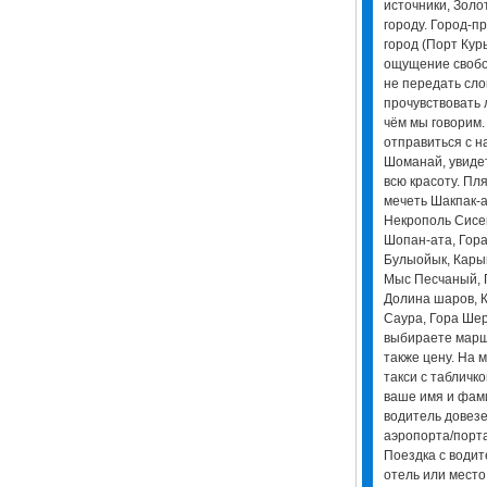
источники, Золо
городу. Город-п
город (Порт Кур
ощущение свобо
не передать сло
прочувствовать 
чём мы говорим
отправиться с н
Шоманай, увидет
всю красоту. Пл
мечеть Шакпак-а
Некрополь Сисе
Шопан-ата, Гора
Булыойык, Кары
Мыс Песчаный, Г
Долина шаров, К
Саура, Гора Шер
выбираете маршру
также цену. На 
такси с табличк
ваше имя и фам
водитель довезе
аэропорта/порта
Поездка с водит
отель или место