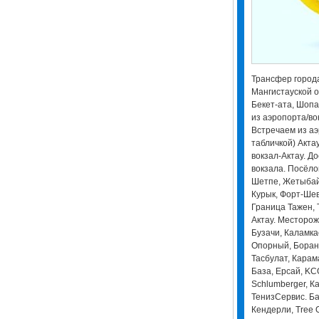
Трансфер города
Мангистауской о
Бекет-ата, Шопа
из аэропорта/во
Встречаем из аэ
табличкой) Актау
вокзал-Актау. До
вокзала. Посёло
Шетпе, Жетыбай,
Курык, Форт-Шев
Граница Тажен, 
Актау. Месторож
Бузачи, Каламка
Опорный, Боранк
Тасбулат, Карам
База, Ерсай, KCO
Schlumberger, К
ТенизСервис. Ба
Кендерли, Tree O