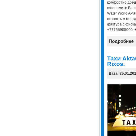
комфортно доеде
сэкономите Ваши
Water World Akta
по святым места
фактура с фиска
+77756905000, 
Подробнее
Taxи Aktau
Rixos.
Дата: 25.01.20