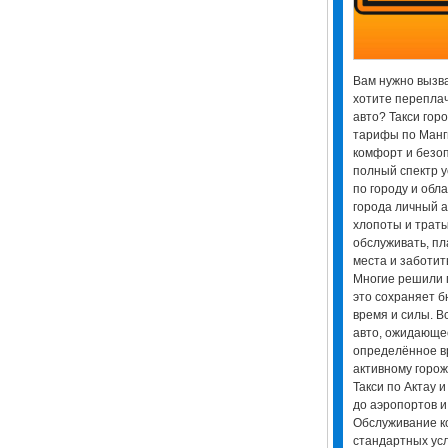
Вам нужно вызват
хотите переплач
авто? Такси гор
тарифы по Манги
комфорт и безо
полный спектр у
по городу и обл
города личный 
хлопоты и трат
обслуживать, пл
места и заботить
Многие решили 
это сохраняет б
время и силы. В
авто, ожидающее
определённое вр
активному горож
Такси по Актау 
до аэропортов и
Обслуживание к
стандартных усл