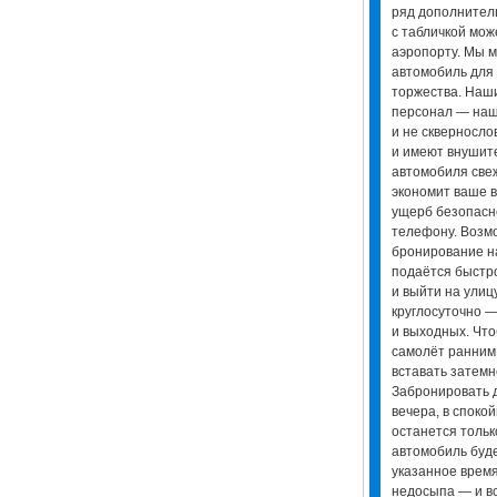
ряд дополнител
с табличкой мож
аэропорту. Мы м
автомобиль для
торжества. Наш
персонал — наш
и не скверносло
и имеют внушит
автомобиля свеж
экономит ваше вр
ущерб безопасно
телефону. Возм
бронирование н
подаётся быстро
и выйти на улиц
круглосуточно —
и выходных. Что
самолёт ранним
вставать затемн
Забронировать 
вечера, в споко
останется тольк
автомобиль буде
указанное время
недосыпа — и вс