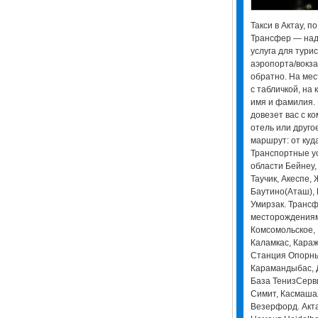
Такси в Актау, п
Трансфер — над
услуга для тури
аэропорта/вокза
обратно. На мес
с табличкой, на
имя и фамилия.
довезет вас с к
отель или друго
маршрут: от куда
Транспортные ус
области Бейнеу,
Таучик, Акеспе,
Баутино(Аташ), 
Умирзак. Трансф
месторождениям
Комсомольское
Каламкас, Караж
Станция Опорный
Карамандыбас, Д
База ТенизСервис
Симит, Касмашал
Везерфорд. Акта