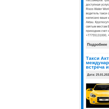
пассажиров. Тр
доступная услуга
Rixos Water Worl
водитель такси с
написано ваше и
Aktau. Круглосут
святым местам Б
приходник счет-
+77755131000, 
Подробнее
Такси Акт
междунар
встреча и
Дата: 25.01.20