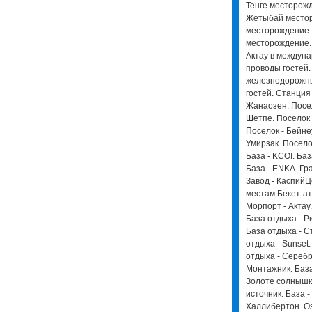
Тенге месторож
Жетыбай местор
месторождение.
месторождение. 
Актау в междуна
проводы гостей. 
железнодорожны
гостей. Станция
Жанаозен. Посел
Шетпе. Поселок 
Поселок - Бейнеу
Умирзак. Посело
База - KCOI. Ба
База - ENKA. Гр
Завод - КаспийЦ
местам Бекет-ат
Морпорт - Актау
База отдыха - Р
База отдыха - С
отдыха - Sunset
отдыха - Серебр
Монтажник. База
Золоте солнышко
источник. База 
Халлибертон. О