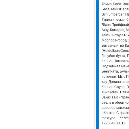
Темир-Баба. Зака
База ТенизСерви
Schlumberger, Ha
Туристическая б
Rixos, Тройфлай
Акку, Комаров, 
Такси Актау в Ri
Морпорт-город (
Битумный, на К
(HeidelbergCeme
Голубая бухта, 
Каньон Тамшалы
Подземная мече
Бекет-ата, Бул
источник, Мыс П
тау, Долина шар
Каньон Саура, Г
Жыгылган, Пляж 
Заказ такси/тра
отель и обратно
аэропорта/вокза
обратно С фиска
фактура. +7776
+77054180111