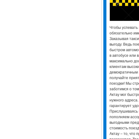
Чтобы успевать 
обязательно име
Заказывая такси
выгоду. Ведь по
быстром автомо
в автобусе или 
максимально до
клиентам высок
демократичным ц
получайте прия
поездки! Мы стр
заботимся о том
Актау мог быстр
нужного адреса.
гарантирует удо
Прислушиваясь 
пополняем ассо
выгодными пред
стоимость поезд
Актау – то, что