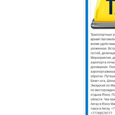
Транспортные ус
время! Автомоби
всеми удобствам
ухоженная. Встр
гостей, делегац
Мероприятия, д
аэропорта поча
договорная. Пое
аэропорта/вокза
обратно. Путеш
Бекет-ата, Шопа
Экскурсия по Ма
по месторождени
отдыха Rixos. П
области. Чек пр
Актау в Rixos Wa
такси в Актау. 
+77768579777