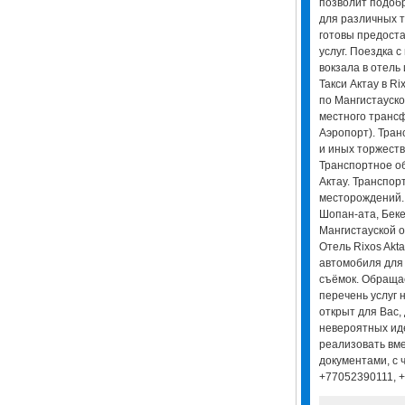
позволит подоб
для различных т
готовы предоста
услуг. Поездка 
вокзала в отель 
Такси Актау в Ri
по Мангистауско
местного трансф
Аэропорт). Тра
и иных торжест
Транспортное о
Актау. Транспо
месторождений.
Шопан-ата, Беке
Мангистауской о
Отель Rixos Akt
автомобиля для
съёмок. Обраща
перечень услуг 
открыт для Вас,
невероятных ид
реализовать вме
документами, с 
+77052390111, 