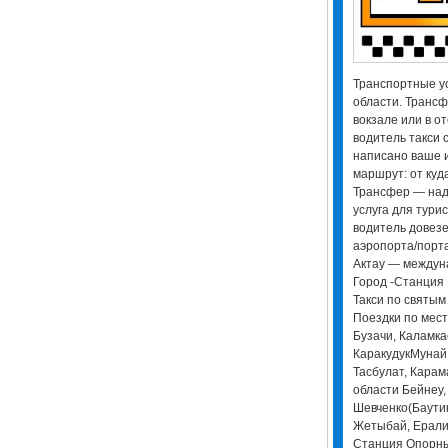
Транспортные ус
области. Трансф
вокзале или в от
водитель такси с
написано ваше 
маршрут: от куда
Трансфер — над
услуга для тур
водитель довезе
аэропорта/порта
Актау — междун
Город -Станция 
Такси по святым
Поездки по мес
Бузачи, Каламкас
КаракудукМунай,
Тасбулат, Карам
области Бейнеу,
Шевченко(Баутин
Жетыбай, Ералие
Станция Опорный