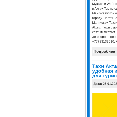
Музыка и WI-FI 
в Актау. Тур по 
Мангистауской о
городу. Нефтян
Мангистау. Такси
Aktau. Такси с д
святым местам Б
договорная цена
+77783133510, 
Подробнее
Тахи Акта
удобная и
для турис
Дата: 25.01.20