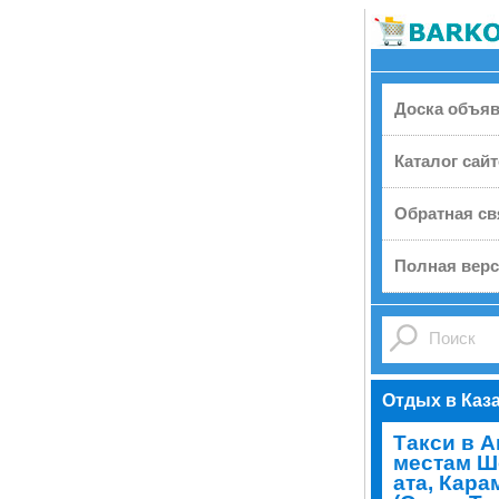
Доска объя
Каталог сай
Обратная св
Полная верс
Отдых в Каз
Такси в А
местам Шо
ата, Кара