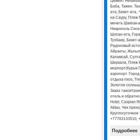
Цемент Heidelbe
Баба, Тажен. Та
ата, Бекет-ата..
на Сауру, Пляж 
мечеть Шакпак-а
Некрополь Сисе
Шопан-ата, Гор
Тузбаир, Бекет-
Радоновый исто
Айракты, Жыгылг
Капамсай, Султа
Шеркала, Пляж 
морпорт(Курык П
аэропорт. Город
отдыха rixos, Tre
Золотое солнышк
Заказ такси/тра
отель и обратно
Hotel, Caspian Ri
Aktau. Чек прих
Круглосуточное 
+77783133510, 
Подробнее