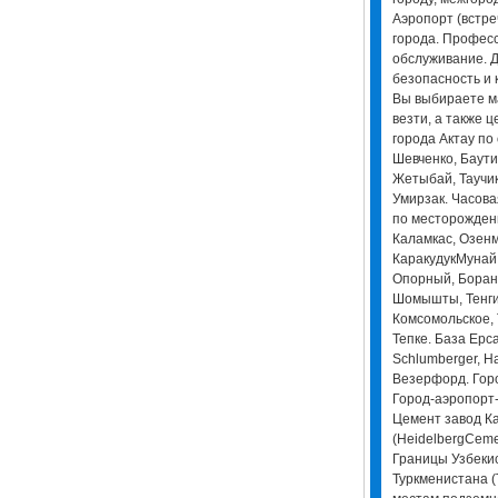
Аэропорт (встре
города. Профес
обслуживание. Д
безопасность и 
Вы выбираете ма
везти, а также ц
города Актау по
Шевченко, Баути
Жетыбай, Таучик
Умирзак. Часовая
по месторожден
Каламкас, Озенм
КаракудукМунай
Опорный, Боран
Шомышты, Тенги
Комсомольское, 
Тепке. База Ерс
Schlumberger, Ha
Везерфорд. Горо
Город-аэропорт-
Цемент завод К
(HeidelbergCeme
Границы Узбекис
Туркменистана (