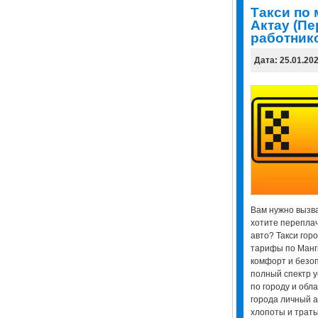
Tакси по
Актау (П
работнико
Дата: 25.01.20
Вам нужно вызват
хотите переплач
авто? Такси гор
тарифы по Манги
комфорт и безо
полный спектр у
по городу и обл
города личный 
хлопоты и трат