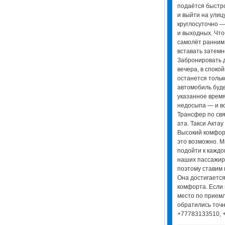
подаётся быстро
и выйти на улиц
круглосуточно —
и выходных. Что
самолёт ранним
вставать затемн
Забронировать 
вечера, в споко
останется тольк
автомобиль буде
указанное время
недосыпа — и вс
Трансфер по свя
ата. Такси Актау 
Высокий комфор
это возможно. 
подойти к каждо
наших пассажир
поэтому ставим 
Она достигается
комфорта. Если 
место по приемл
обратились точн
+77783133510, 