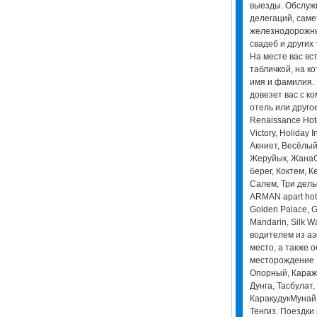
выезды. Обслуж
делегаций, самет
железнодорожны
свадеб и других
На месте вас вс
табличкой, на к
имя и фамилия.
довезет вас с к
отель или другое
Renaissance Hote
Victory, Holiday 
Акниет, Весёлый
Жеруйык, ЖанаOt
берег, Коктем, К
Салем, Три дель
ARMAN apart hote
Golden Palace, G
Mandarin, Silk W
водителем из аэ
место, а также 
месторождение 
Опорный, Каража
Дунга, Тасбулат
КаракудукМунай,
Тенгиз. Поездки