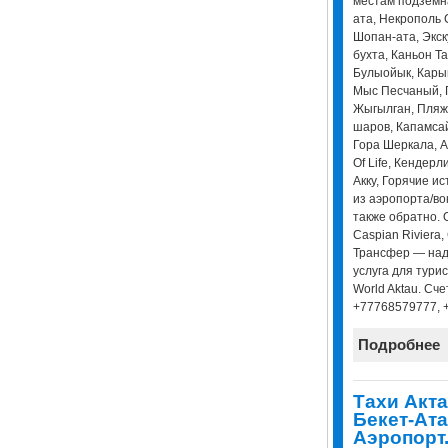
местам подземна
ата, Некрополь 
Шопан-ата, Экск
бухта, Каньон Т
Булыойык, Кары
Мыс Песчаный, Г
Жыгылган, Пляж 
шаров, Капамсай
Гора Шеркала, А
Of Life, Кендерл
Акку, Горячие и
из аэропорта/вок
также обратно. О
Caspian Riviera, 
Трансфер — над
услуга для турис
World Aktau. Сче
+77768579777, 
Подробнее
Тахи Акта
Бекет-Ата
Аэропорт