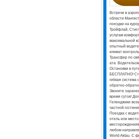
Встречи в аэропо
области Мангист
поездки на куро
Тройфлай, Стиг
услугам комфорт
максимальной к
опытный водите
климат-контроль
Трансфер по свя
ата. Водительск
Остановки в пути
БЕСПЛАТНО! Сто
гибкая система с
обратно-обратн
Звоните заранее
время суток! До
Геленджике воз
частной гостини
Поездка с водит
отель или место
месторождениям 
любом направлен
World Aktau. С 