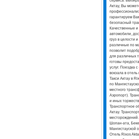
сервиса. Выбира
Актау, Вы может
профессионализ
гарантируем Ва
безопасный тра
Качественные и
автомобили, дос
груз в целости 
различные по ма
позволит подоб
для различных т
готовы предоста
услуг. Поездка 
вокзала в отель 
Такси Актау в Ri
по Мангистауско
местного трансф
Аэропорт). Тра
и иных торжест
Транспортное о
Актау. Транспо
месторождений.
Шопан-ата, Беке
Мангистауской о
Отель Rixos Akt