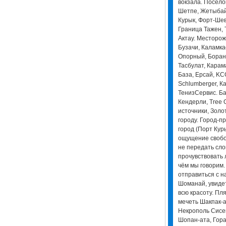
вокзала. Посёло
Шетпе, Жетыбай,
Курык, Форт-Шев
Граница Тажен, 
Актау. Месторож
Бузачи, Каламка
Опорный, Боранк
Тасбулат, Карам
База, Ерсай, KCO
Schlumberger, К
ТенизСервис. Ба
Кендерли, Tree O
источники, Золо
городу. Город-п
город (Порт Кур
ощущение свобо
не передать сло
прочувствовать 
чём мы говорим
отправиться с н
Шоманай, увидет
всю красоту. Пл
мечеть Шакпак-а
Некрополь Сисе
Шопан-ата, Гора