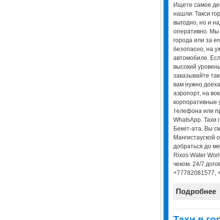
Ищете самое деш
нашли. Такси гор
выгодно, но и н
оперативно. Мы 
города или за е
безопасно, на 
автомобиле. Есл
высокий уровень
заказывайте так
вам нужно доеха
аэропорт, на во
корпоративные у
телефона или п
WhatsApp. Тахи 
Бекет-ата. Вы с
Мангистауской о
добраться до ме
Rixos Water Worl
чеком. 24/7 дог
+77782081577, 
Подробнее
Taxи в го