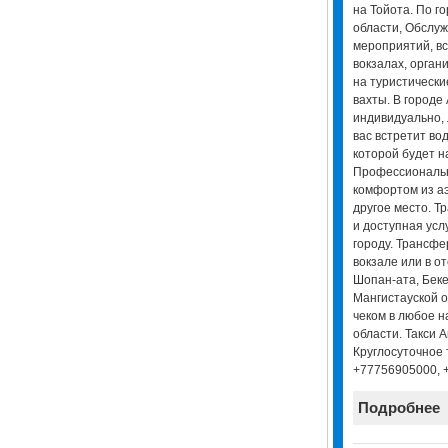
на Тойота. По го
области, Обслуж
мероприятий, вс
вокзалах, орган
на туристически
вахты. В городе 
индивидуально, 
вас встретит вод
которой будет н
Профессиональн
комфортом из аэ
другое место. Т
и доступная усл
городу. Трансфе
вокзале или в о
Шопан-ата, Беке
Мангистауской о
чеком в любое н
области. Такси А
Круглосуточное 
+77756905000, 
Подробнее