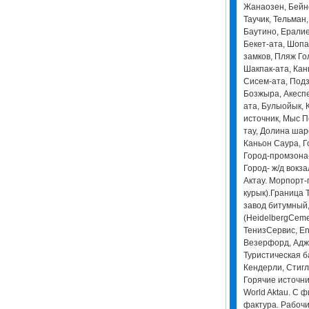
Жанаозен, Бейне
Таучик, Тельман
Баутино, Ералие
Бекет-ата, Шопа
замков, Пляж Го
Шакпак-ата, Ка
Сисем-ата, Под
Бозжыра, Акеспе
ата, Булыойык,
источник, Мыс П
тау, Долина шар
Каньон Саура, Г
Город-промзона-
Город- ж/д вокза
Актау. Морпорт-
курык).Граница 
завод битумный
(HeidelbergCeme
ТенизСервис, Enk
Везерфорд, Адж
Туристическая ба
Кендерли, Стигл
Горячие источник
World Aktau. С 
фактура. Рабочи