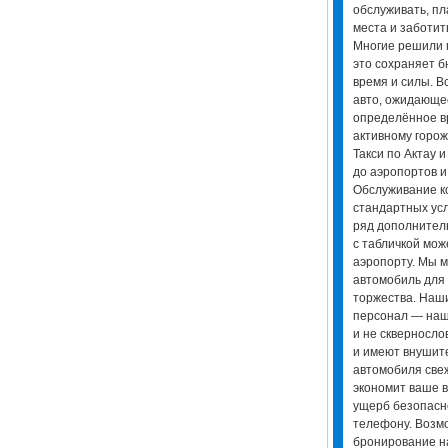
обслуживать, пл
места и заботить
Многие решили 
это сохраняет б
время и силы. В
авто, ожидающее
определённое вр
активному горож
Такси по Актау 
до аэропортов и
Обслуживание к
стандартных усл
ряд дополнител
с табличкой мож
аэропорту. Мы м
автомобиль для
торжества. Наш
персонал — наш
и не скверносло
и имеют внушит
автомобиля свеж
экономит ваше вр
ущерб безопасно
телефону. Возм
бронирование н