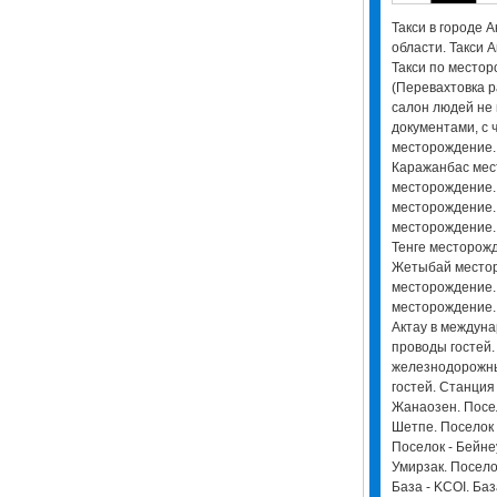
Такси в городе А
области. Такси А
Такси по местор
(Перевахтовка р
салон людей не 
документами, с 
месторождение.
Каражанбас мес
месторождение.
месторождение.
месторождение.
Тенге месторож
Жетыбай местор
месторождение.
месторождение. 
Актау в междуна
проводы гостей. 
железнодорожны
гостей. Станция
Жанаозен. Посел
Шетпе. Поселок 
Поселок - Бейнеу
Умирзак. Посело
База - KCOI. Ба