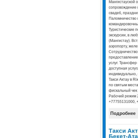
Мангистауской о
сопровождение 
свадеб, праздни
Паломничество в
командировочны
Туристические п
экскурсии, в лю
(Мангистау). Вс
аэропорту, жел
Сотрудничество
предоставление
услуг. Трансфер
доступная услуг
индивидуально, 
Такси Актау в Ri
по святым места
фискальный чек 
Рабочий режим 2
+77755131000, 
Подробнее
Tакси Акт
Бекет-Ата