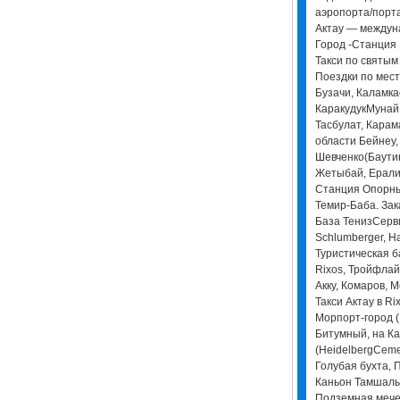
аэропорта/порта
Актау — междун
Город -Станция 
Такси по святым
Поездки по мес
Бузачи, Каламкас
КаракудукМунай,
Тасбулат, Карам
области Бейнеу,
Шевченко(Баутин
Жетыбай, Ералие
Станция Опорный
Темир-Баба. Зака
База ТенизСерви
Schlumberger, Ha
Туристическая б
Rixos, Тройфлай
Акку, Комаров, 
Такси Актау в Ri
Морпорт-город (
Битумный, на К
(HeidelbergCeme
Голубая бухта, 
Каньон Тамшалы
Подземная мече