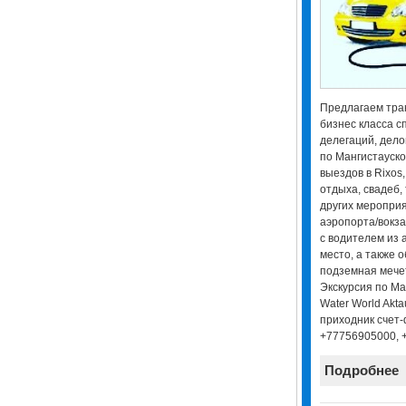
Предлагаем тран
бизнес класса с
делегаций, дело
по Мангистауско
выездов в Rixos
отдыха, свадеб,
других мероприя
аэропорта/вокза
с водителем из 
место, а также 
подземная мечет
Экскурсия по Ман
Water World Akta
приходник счет-
+77756905000, 
Подробнее