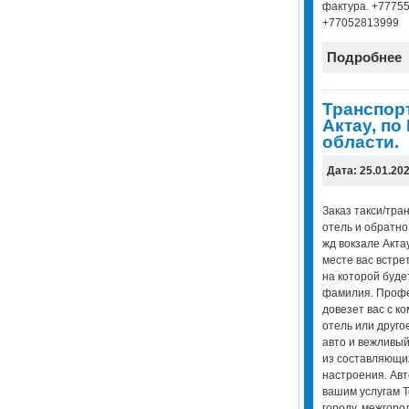
фактура. +7775
+77052813999
Подробнее
Транспор
Актау, по
области.
Дата: 25.01.20
Заказ такси/тра
отель и обратно.
жд вокзале Акта
месте вас встрет
на которой буде
фамилия. Профе
довезет вас с к
отель или друго
авто и вежливый
из составляющи
настроения. Авт
вашим услугам T
городу, межгород