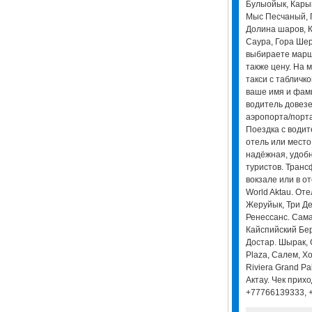
Булыойык, Кары
Мыс Песчаный, Г
Долина шаров, К
Саура, Гора Шер
выбираете маршру
также цену. На 
такси с табличк
ваше имя и фам
водитель довезе
аэропорта/порта
Поездка с водит
отель или место
надёжная, удобн
туристов. Транс
вокзале или в от
World Aktau. Отел
Жеруйык, Три Дел
Ренессанс. Сама
Кайспийский Бер
Достар. Шырак, 
Plaza, Салем, Х
Riviera Grand Pa
Актау. Чек прих
+77766139333, 