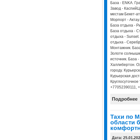
База - ENKA. Гр
Завод - КаспийЦ
местам Бекет-ат
Морпорт - Актау
База отдыха - Р
База отдыха - С
отдыха - Sunset
отдыха - Серебр
Монтажник. База
Золоте солнышко
источник. База 
Халлибертон. О
городу. Курьерск
Курьерская дост
Круглосуточное 
+77052390111, 
Подробнее
Taxи по 
области 
комфортн
Дата: 25.01.20