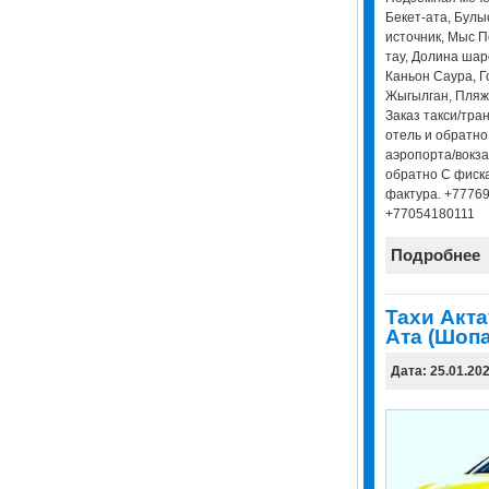
Бекет-ата, Бул
источник, Мыс П
тау, Долина шар
Каньон Саура, Г
Жыгылган, Пляж 
Заказ такси/тра
отель и обратно
аэропорта/вокза
обратно С фиска
фактура. +7776
+77054180111
Подробнее
Taxи Акта
Ата (Шопа
Дата: 25.01.20