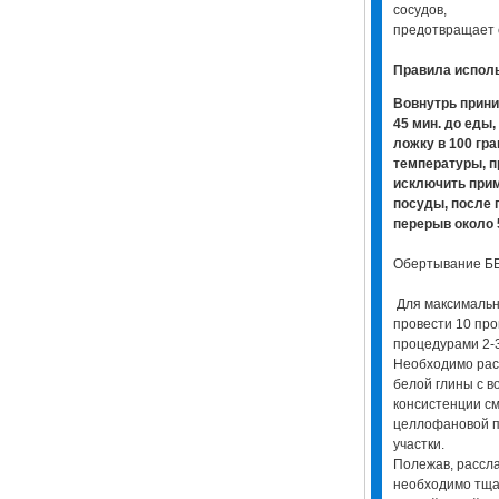
сосудов,
предотвращает 
Правила испол
Вовнутрь прини
45 мин. до еды
ложку в 100 гр
температуры, п
исключить при
посуды, после 
перерыв около 
Обертывание Б
Для максимальн
провести 10 про
процедурами 2-
Необходимо расп
белой глины с в
консистенции с
целлофановой 
участки.
Полежав, рассла
необходимо тщат