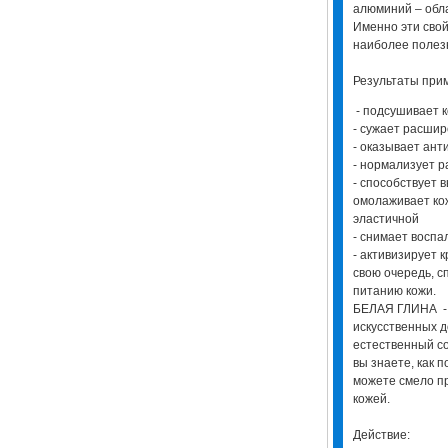
алюминий – обл
Именно эти свой
наиболее полез
Результаты пр
- подсушивает 
- сужает расши
- оказывает ант
- нормализует р
- способствует 
омолаживает кож
эластичной
- снимает воспа
- активизирует 
свою очередь, с
питанию кожи.
БЕЛАЯ ГЛИНА - в
искусственных д
естественный с
вы знаете, как 
можете смело пр
кожей.
Действие: