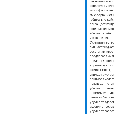
связывает токс
сорбирует и оч
микрофлоры не 
микроорганизмы
губительно дейс
поглощает канц
вредные элеме
вбирает в себя 
и выводит их.
Укрепляет естес
очищает жидкос
восстанавливае
продлевает жиз
придает дополн
нормализует кр
сжигает жиры,
снижает риск ра
понижает холес
повышает потен
убирает головн
нормализует ур
снимает бессон
улучшает здоров
укрепляет серд
улучшает сопро