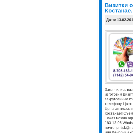
Визитки о
Костанае.
Дата: 13.02.20
Закончились виз
изготовим Визит
закругленные кр
телефону. Цветн
Цены антикризис
Костанае!! Съем
Заказ можно оф
183-13-06 WhatsA
почте pritisk@m
или Фейсбук и хо