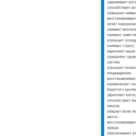
сдерживает рост
способствует ро
повышает иммун
восстанавливае
лечит нарушения
снимает воспал
снижает симпто
улучшает оплод
снимает стресс,
укрепляет ваши
сохраняют здоро
систем,
улучшает психол
пищеварение,
восстанавливае
нормализует со
борется с целл
укрепляет ногти,
способствует б
ожогов,
убирает боли л
месте,
восстанавливает
хрящи,
обеспечивает э