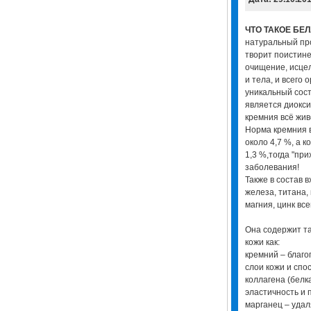
ЧТО ТАКОЕ БЕ
натуральный про
творит поистине
очищение, исце
и тела, и всего 
уникальный сос
является диокси
кремния всё жив
Норма кремния 
около 4,7 %, а к
1,3 %,тогда "при
заболевания!
Также в состав 
железа, титана, 
магния, цинк вс
Она содержит т
кожи как:
кремний – благо
слои кожи и сп
коллагена (белк
эластичность и 
марганец – удал