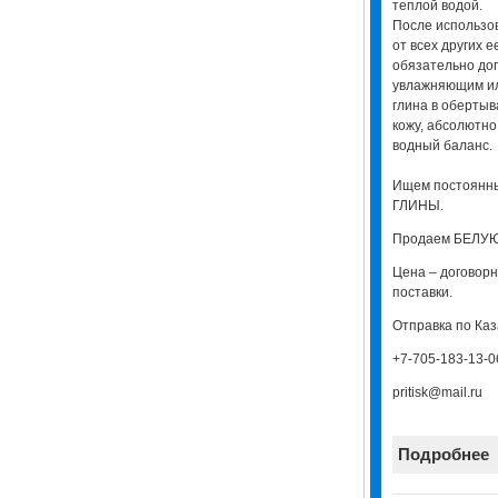
теплой водой.
После использов
от всех других 
обязательно до
увлажняющим ил
глина в оберты
кожу, абсолютн
водный баланс.
Ищем постоянн
ГЛИНЫ.
Продаем БЕЛУЮ
Цена – договорн
поставки.
Отправка по Каз
+7-705-183-13-0
pritisk@mail.ru
Подробнее