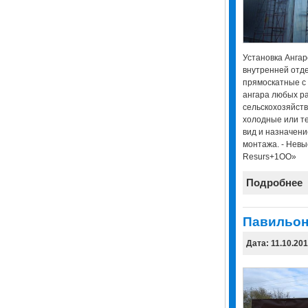
Установка Ангар
внутренней отде
прямоскатные с
ангара любых р
сельскохозяйств
холодные или т
вид и назначение
монтажа. - Невы
Resurs+1OO»
Подробнее
Павильо
Дата: 11.10.20