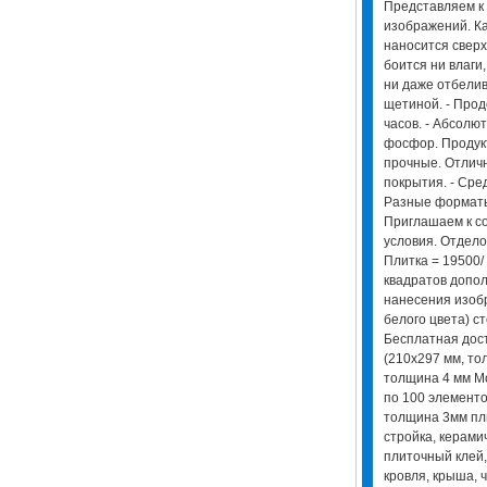
Представляем к
изображений. Ка
наносится сверх
боится ни влаги
ни даже отбелив
щетиной. - Прод
часов. - Абсолю
фосфор. Продук
прочные. Отлич
покрытия. - Сред
Разные форматы.
Приглашаем к с
условия. Отдело
Плитка = 19500/ 
квадратов допол
нанесения изоб
белого цвета) ст
Бесплатная дос
(210х297 мм, то
толщина 4 мм Мо
по 100 элементо
толщина 3мм пли
стройка, керами
плиточный клей,
кровля, крыша, 