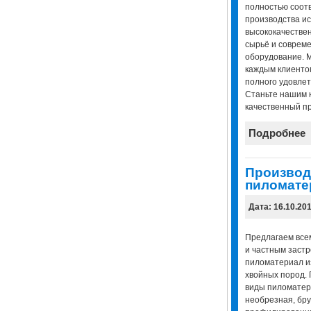
полностью соотв
производства ис
высококачествен
сырьё и соврем
оборудование. 
каждым клиенто
полного удовлет
Станьте нашим к
качественный пр
Подробнее
Производ
пиломате
Дата: 16.10.20
Предлагаем все
и частным заст
пиломатериал и
хвойных пород. 
виды пиломатери
необрезная, бру