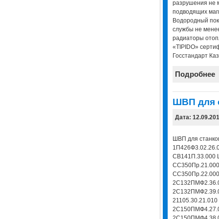
разрушения не 
подводящих маг
Водородный пока
службы не мене
радиаторы отоп
«TIPIDO» серти
Госстандарт Каз
Подробнее
ШВП для 
Дата: 12.09.20
ШВП для станко
1П426Ф3.02.26.
СВ141П.33.000 
СС350Пр.21.000
СС350Пр.22.000
2С132ПМФ2.36.0
2С132ПМФ2.39.0
21105.30.21.010
2С150ПМФ4.27.0
2С150ПМФ4.38.0