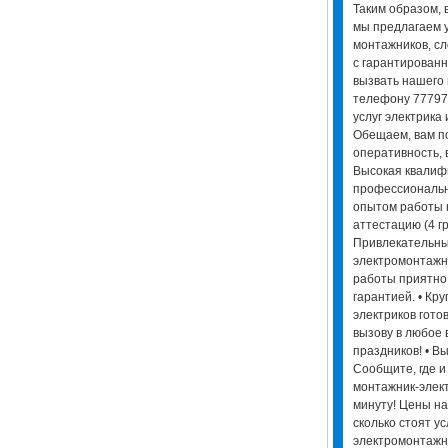
Таким образом, 
мы предлагаем 
монтажников, сл
с гарантированн
вызвать нашего 
телефону 777974
услуг электрика 
Обещаем, вам п
оперативность, 
Высокая квалифи
профессиональн
опытом работы 
аттестацию (4 гр
Привлекательные
электромонтажни
работы приятно
гарантией. • Кр
электриков гото
вызову в любое 
праздников! • В
Сообщите, где и
монтажник-элект
минуту! Цены на
сколько стоят ус
электромонтажн