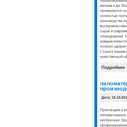
профилированны
вагонка и др. В
проверяются на 
полностью соотв
производства ис
высококачествен
сырьё и соврем
оборудование. 
каждым клиенто
полного удовлет
Станьте нашим к
качественный пр
Подробнее
пиломате
производ
Дата: 16.10.20
Производим и р
пиломатериала: 
необрезная, бру
профилированны