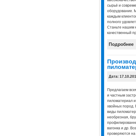
сырьё и соврем
оборудование. 
каждым клиенто
полного удовлет
Станьте нашим к
качественный пр
Подробнее
Производ
пиломате
Дата: 17.10.20
Предлагаем все
и частным заст
пиломатериал и
хвойных пород. 
виды пиломатери
необрезная, бру
профилированны
вагонка и др. В
проверяются на 