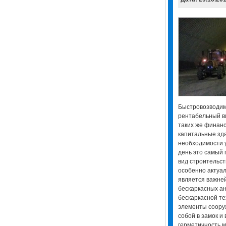
Быстровозводим
рентабельный ви
таких же финанс
капитальные зда
необходимости 
день это самый
вид строительст
особенно актуал
является важне
бескаркасных ан
бескаркасной те
элементы соору
собой в замок и
герметичность м