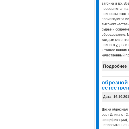
вагонка и др. В
проверяются на 
полностью соотв
производства ис
высококачествен
сырьё и соврем
оборудование. 
каждым клиенто
полного удовлет
Станьте нашим к
качественный пр
Подробнее
обрезной
естестве
Дата: 16.10.20
Доска обрезная 
сорт Длина от 2,
спецификации),
непропитанная (с