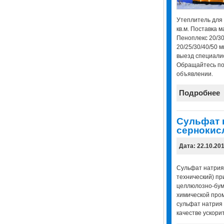
Утеплитель для с
кв.м. Пoставка 
Пеноплекс 20/30
20/25/30/40/50 м
выезд специалис
Обращайтесь по
объявлении.
Подробнее
Сульфат 
сернокис
Дата: 22.10.20
Сульфат натрия
технический) пр
целлюлозно-бум
химической про
сульфат натрия 
качестве ускори