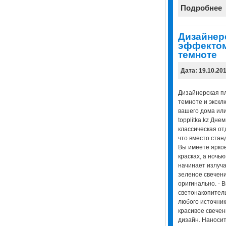
Подробнее
Дизайнерс
эффектом
темноте
Дата: 19.10.20
Дизайнерская пл
темноте и экск
вашего дома или
topplitka.kz Дне
классическая от
что вместо стан
Вы имеете ярко
красках, а ночью
начинает излуча
зеленое свечени
оригинально. - 
светонакопител
любого источник
красивое свечен
дизайн. Наносит