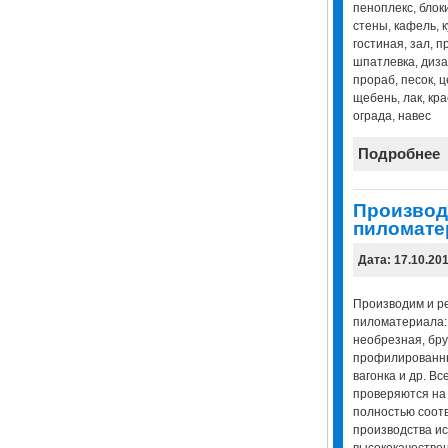
пеноплекс, блоки
стены, кафель, к
гостиная, зал, 
шпатлевка, диза
прораб, песок, ц
щебень, лак, кра
ограда, навес
Подробнее
Производ
пиломате
Дата: 17.10.20
Производим и р
пиломатериала: 
необрезная, бру
профилированны
вагонка и др. В
проверяются на 
полностью соотв
производства ис
высококачествен