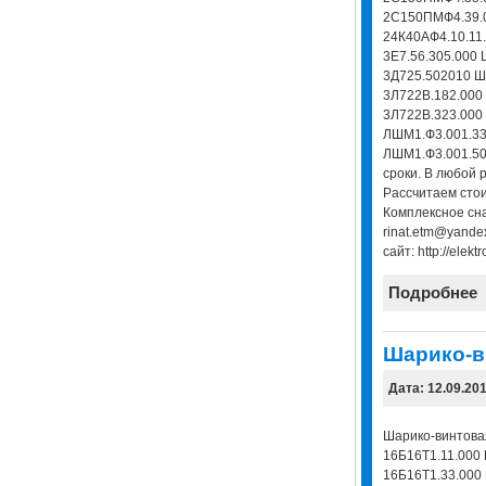
2С150ПМФ4.39.0
24К40АФ4.10.11
3Е7.56.305.000 
3Д725.502010 Ш
3Л722В.182.000
3Л722В.323.000
ЛШМ1.Ф3.001.33
ЛШМ1.Ф3.001.503
сроки. В любой 
Рассчитаем стои
Комплексное сна
rinat.etm@yande
сайт: http://elekt
Подробнее
Шарико-в
Дата: 12.09.20
Шарико-винтова
16Б16Т1.11.000
16Б16Т1.33.000