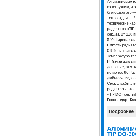
Алюминиевые р
конструкцию, и 
благодаря этому
теплоотдача в 2
технические ха
радиатора «TIPI
секции, Вт 210 
540 Ширина секц
Емкость радиатор
0,9 Количество с
Температура теп
Рабочее давлени
давление, атм. 
не менее 90 Ра
дюйм 3/4″ Водор
Срок службы, л
радиаторы отоп
«TIPIDO» серти
Госстандарт Каз
Подробнее
Алюминие
TIPIDO-30