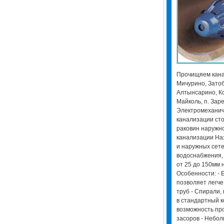
Прочищяем канал
Мичурино, Затоб
Алтынсарино, Ко
Майколь, п. Заре
Электромеханич
канализации ст
раковин наружн
канализации На
и наружных сете
водоснабжения,
от 25 до 150мм 
Особенности: -
позволяет легч
труб - Спирали,
в стандартный к
возможность пр
засоров - Небол