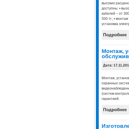
высоких расцен
доступны: • вызо
кабелей – от 300 
500 тг.; • монтаж
установка электр
Подробнее
Монтаж, у
обслужив
Дата: 17.11.20
Монтаж, установ
охранных систе
видеонаблюдени
(систем контрол
гарантией.
Подробнее
Изготовл