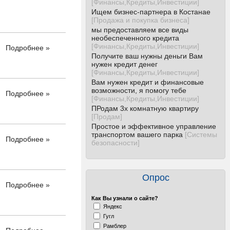
[
Финансы,Кредиты,Инвестиции
]
Ищем бизнес-партнера в Костанае
[
Продажа и покупка бизнеса
]
мы предоставляем все виды
необеспеченного кредита
[
Финансы,Кредиты,Инвестиции
]
Подробнее »
Получите ваш нужны деньги Вам
нужен кредит денег
[
Финансы,Кредиты,Инвестиции
]
Вам нужен кредит и финансовые
возможности, я помогу тебе
Подробнее »
[
Финансы,Кредиты,Инвестиции
]
ПРодам 3х комнатную квартиру
[
Продам
]
Простое и эффективное управление
транспортом вашего парка
[
Системы
Подробнее »
безопасности
]
Опрос
Подробнее »
Как Вы узнали о сайте?
Яндекс
Гугл
Рамблер