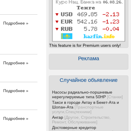
Подробнее »
This feature is for Premium users only!
Реклама
Подробнее »
Случайное объявление
Подробнее »
Насосы радиально-поршневые
нерегулируемые типа 50НР
[
Станки
]
Такси в городе Актау в Бекет-Ата и
Шопан-Ата
[
Транспортные
услуги,Спецтехники
]
Ангар
[
Другое, Строительство,
Подробнее »
Ремонт, Обслуживание
]
Достоверные кредитор