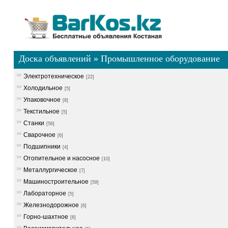
Доска объявлений
»
Промышленное оборудование
Электротехническое
[22]
Холодильное
[5]
Упаковочное
[8]
Текстильное
[5]
Станки
[56]
Сварочное
[6]
Подшипники
[4]
Отопительное и насосное
[10]
Металлургическое
[7]
Машиностроительное
[59]
Лабораторное
[5]
Железнодорожное
[6]
Горно-шахтное
[8]