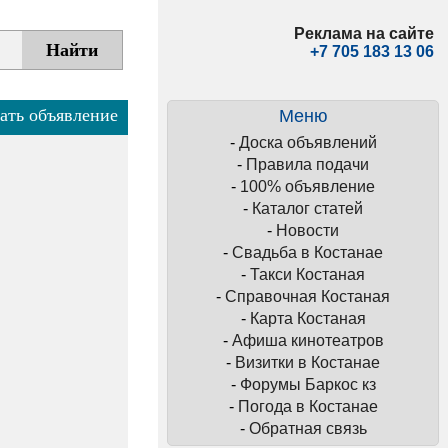
Реклама на сайте
+7 705 183 13 06
ать объявление
Меню
-
Доска объявлений
-
Правила подачи
-
100% объявление
-
Каталог статей
-
Новости
-
Свадьба в Костанае
-
Такси Костаная
-
Справочная Костаная
-
Карта Костаная
-
Афиша кинотеатров
-
Визитки в Костанае
-
Форумы Баркос кз
-
Погода в Костанае
-
Обратная связь