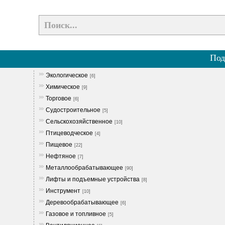
Под
Экологическое
[6]
Химическое
[9]
Торговое
[6]
Судостроительное
[5]
Сельскохозяйственное
[10]
Птицеводческое
[4]
Пищевое
[22]
Нефтяное
[7]
Металлообрабатывающее
[90]
Лифты и подъемные устройства
[8]
Инструмент
[10]
Деревообрабатывающее
[6]
Газовое и топливное
[5]