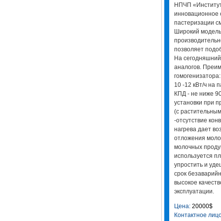
НПЧП «Институ
инновационное 
пастеризации с
Широкий модель
производительно
позволяет подо
На сегодняшний
аналогов. Преи
гомогенизатора:
10 -12 кВт/ч на 
КПД - не ниже 9
установки при 
(с растительным
-отсутствие кон
нагрева дает во
отложения моло
молочных продук
используется пл
упростить и уде
срок безаварийн
высокое качеств
эксплуатации.
Цена:
20000$
Контактное лицо