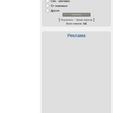
Смс - реклама
От знакомых
Другое
[
·
]
Результаты
Архив опросов
Всего ответов:
141
Реклама