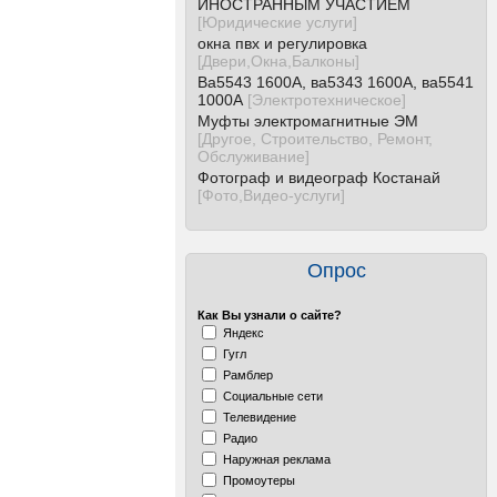
ИНОСТРАННЫМ УЧАСТИЕМ
[
Юридические услуги
]
окна пвх и регулировка
[
Двери,Окна,Балконы
]
Ва5543 1600А, ва5343 1600А, ва5541
1000А
[
Электротехническое
]
Муфты электромагнитные ЭМ
[
Другое, Строительство, Ремонт,
Обслуживание
]
Фотограф и видеограф Костанай
[
Фото,Видео-услуги
]
Опрос
Как Вы узнали о сайте?
Яндекс
Гугл
Рамблер
Социальные сети
Телевидение
Радио
Наружная реклама
Промоутеры