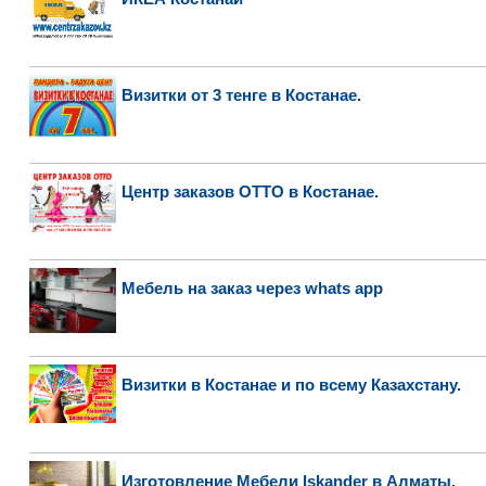
Визитки от 3 тенге в Костанае.
Центр заказов ОТТО в Костанае.
Мебель на заказ через whats app
Визитки в Костанае и по всему Казахстану.
Изготовление Мебели Iskander в Алматы.