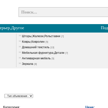
ерьер,Другое
Под
Шторы,Жалюзи,Рольставни
[7]
Ковры,Ковролин
[5]
Домашний текстиль
[13]
Мебельная фурнитура,Детали
[7]
Антикварная мебель
[5]
Зеркала
[8]
Категория:
Цена: