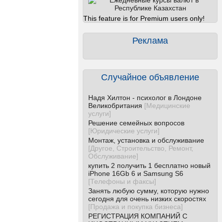
This feature is for Premium users only!
Реклама
Случайное объявление
Надя Хилтон - психолог в Лондоне
Великобритания
[
Медицинские
услуги
]
Решение семейных вопросов
[
Юридические услуги
]
Монтаж, установка и обслуживание
[
Другое, Строительство, Ремонт,
Обслуживание
]
купить 2 получить 1 бесплатно новый
iPhone 16Gb 6 и Samsung S6
[
Телефоны и факсы
]
Занять любую сумму, которую нужно
сегодня для очень низких скоростях
[
Продажа и покупка бизнеса
]
РЕГИСТРАЦИЯ КОМПАНИЙ С