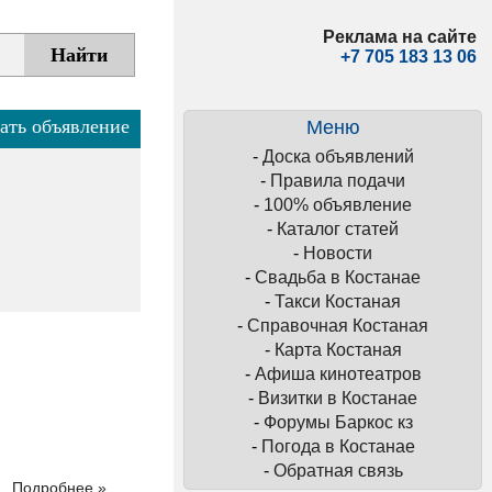
Реклама на сайте
+7 705 183 13 06
ать объявление
Меню
-
Доска объявлений
-
Правила подачи
-
100% объявление
-
Каталог статей
-
Новости
-
Свадьба в Костанае
-
Такси Костаная
-
Справочная Костаная
-
Карта Костаная
-
Афиша кинотеатров
-
Визитки в Костанае
-
Форумы Баркос кз
-
Погода в Костанае
-
Обратная связь
Подробнее »