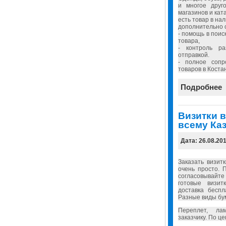
и многое друг
магазинов и ката
есть товар в нал
дополнительно 
- помощь в пои
товара,
- контроль р
отправкой.
- полное соп
товаров в Коста
Подробнее
Визитки в
всему Каз
Дата: 26.08.20
Заказать визит
очень просто. 
согласовывайт
готовые визит
доставка бесп
Разные виды бу
Переплет, ла
заказчику. По ц