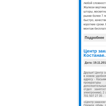
любой сложности
Жалюзи вертика
шторы, москитны
рынке более 7 л
быстро, качеств
короткие сроки.
монтаж бесплат
Подробнее
Центр зак
Костанае.
Дата: 19.11.20
Друзья! Центр 
в новом удобно
адресу - Касым
прокуратуры
дополнительны
отдел занято
электроники), 2
701 507 27 35 .
«Центр заказов 
Одежда, обувь, 