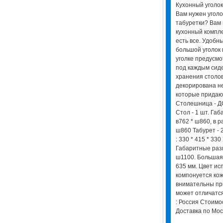
Кухонный уголок
Вам нужен уголок
табуретки? Вам
кухонный компле
есть все. Удобны
большой уголок 
уголке предусмо
под каждым сиде
хранения столов
декорирована н
которые придают
Столешница - ДС
Стол - 1 шт. Га
в762 * ш860, в р
ш860 Табурет - 
: 330 * 415 * 330
Габаритные разм
ш1100. Большая 
635 мм. Цвет ис
компонуется кож
внимательны при
может отличатся
: Россия Стоимо
Доставка по Мос