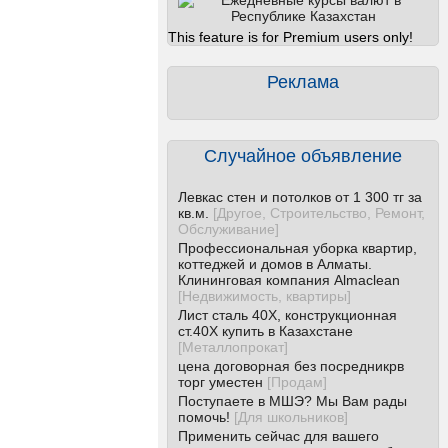
This feature is for Premium users only!
Реклама
Случайное объявление
Левкас стен и потолков от 1 300 тг за
кв.м.
[
Другое, Строительство, Ремонт,
Обслуживание
]
Профессиональная уборка квартир,
коттеджей и домов в Алматы.
Клининговая компания Almaclean
[
Недвижимость, квартиры
]
Лист сталь 40Х, конструкционная
ст.40Х купить в Казахстане
[
Металлопрокат
]
цена договорная без посредникрв
торг уместен
[
Продам
]
Поступаете в МШЭ? Мы Вам рады
помочь!
[
Для школьников
]
Применить сейчас для вашего