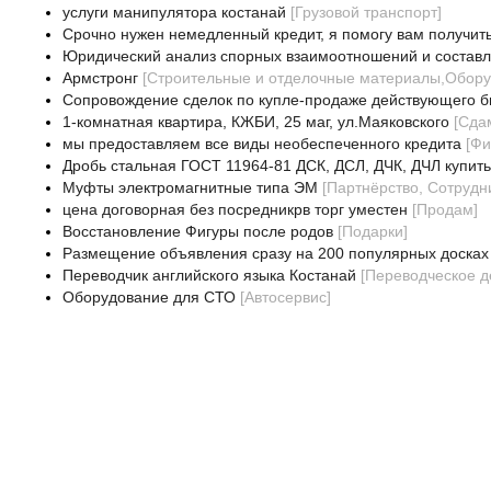
услуги манипулятора костанай
[
Грузовой транспорт
]
Срочно нужен немедленный кредит, я помогу вам получить
Юридический анализ спорных взаимоотношений и состав
Армстронг
[
Строительные и отделочные материалы,Обор
Сопровождение сделок по купле-продаже действующего б
1-комнатная квартира, КЖБИ, 25 маг, ул.Маяковского
[
Сда
мы предоставляем все виды необеспеченного кредита
[
Фи
Дробь стальная ГОСТ 11964-81 ДСК, ДСЛ, ДЧК, ДЧЛ купить
Муфты электромагнитные типа ЭМ
[
Партнёрство, Сотрудн
цена договорная без посредникрв торг уместен
[
Продам
]
Восстановление Фигуры после родов
[
Подарки
]
Размещение объявления сразу на 200 популярных досках
Переводчик английского языка Костанай
[
Переводческое д
Оборудование для СТО
[
Автосервис
]