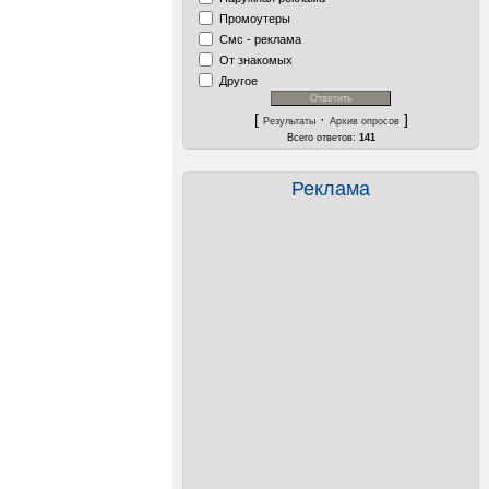
Промоутеры
Смс - реклама
От знакомых
Другое
[
·
]
Результаты
Архив опросов
Всего ответов:
141
Реклама