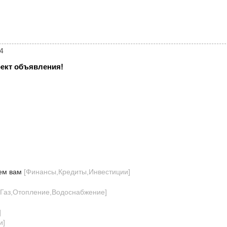
4
ект объявления!
ем вам
[
Финансы,Кредиты,Инвестиции
]
]
,Газ,Отопление,Водоснабжение
]
]
и
]