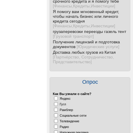
срочного кредита и я помогу тебе
[
Финансы,Кредиты,Инвестиции
]
Я помогу вам мгновенный кредит,
чтобы начать бизнес или личного
кредита сегодня
[
Финансы,Кредиты,Инвестиции
]
грузаперевозки переезды газель тент
[
Грузовой транспорт
]
Получение лицензий и подготовка
документов
[
Юридические услуги
]
Доставка любых грузов из Китая
[
Партнёрство, Сотрудничество,
Представительство
]
Опрос
Как Вы узнали о сайте?
Яндекс
Гугл
Рамблер
Социальные сети
Телевидение
Радио
Наружная реклама