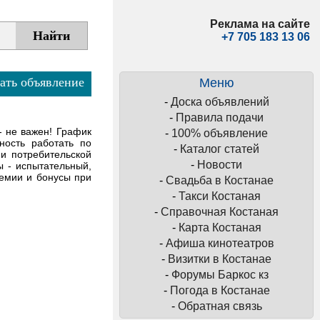
Реклама на сайте
+7 705 183 13 06
ать объявление
Меню
-
Доска объявлений
-
Правила подачи
- не важен! График
-
100% объявление
ность работать по
-
Каталог статей
и потребительской
-
Новости
ы - испытательный,
ремии и бонусы при
-
Свадьба в Костанае
-
Такси Костаная
-
Справочная Костаная
-
Карта Костаная
-
Афиша кинотеатров
-
Визитки в Костанае
-
Форумы Баркос кз
-
Погода в Костанае
-
Обратная связь