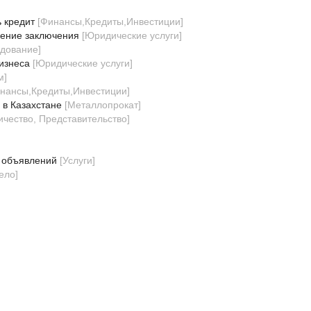
 кредит
[
Финансы,Кредиты,Инвестиции
]
ление заключения
[
Юридические услуги
]
удование
]
изнеса
[
Юридические услуги
]
м
]
нансы,Кредиты,Инвестиции
]
 в Казахстане
[
Металлопрокат
]
ичество, Представительство
]
 объявлений
[
Услуги
]
ело
]