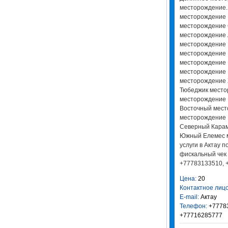
месторождение.
месторождение 
месторождение
месторождение 
месторождение 
месторождение 
месторождение 
месторождение 
месторождение
Тюбеджик место
месторождение 
Восточный мест
месторождение 
Северный Кара
Южный Елемес 
услуги в Актау 
фискальный чек 
+77783133510, 
Цена:
20
Контактное лицо
E-mail:
Актау
Телефон:
+77783
+77716285777