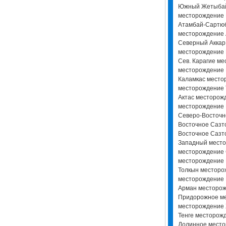
Южный Жетыбай
месторождение 
Атамбай-Сартю
месторождение 
Северный Акка
месторождение
Сев. Карагие м
месторождение
Каламкас место
месторождение 
Актас месторо
месторождение 
Северо-Восточн
Восточное Сазт
Восточное Сазт
Западный место
месторождение 
месторождение 
Толкын месторо
месторождение 
Арман месторож
Придорожное м
месторождение 
Тенге месторож
Долинное место