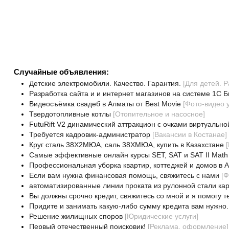
Случайные объявления:
Детские электромобили. Качество. Гарантия.
[
Для детей. Р
Разработка сайта и и интернет магазинов на системе 1С Б
Видеосъёмка свадеб в Алматы от Best Movie
[
Фото-видео 
Твердотопливные котлы
[
Отопительное и насосное
]
FutuRift V2 динамический аттракцион с очками виртуально
Требуется кадровик-администратор
[
Вакансии в Костанае
]
Круг сталь 38Х2МЮА, саль 38ХМЮА, купить в Казахстане
[
Самые эффективные онлайн курсы SET, SAT и SAT II Math
Профессиональная уборка квартир, коттеджей и домов в 
Если вам нужна финансовая помощь, свяжитесь с нами
[
Ф
автоматизированные линии проката из рулонной стали к
Вы должны срочно кредит, свяжитесь со мной и я помогу т
Придите и занимать какую-либо сумму кредита вам нужно.
Решение жилищных споров
[
Юридические услуги
]
Первый отечественный поисковик!
[
Реклама, оформление
]