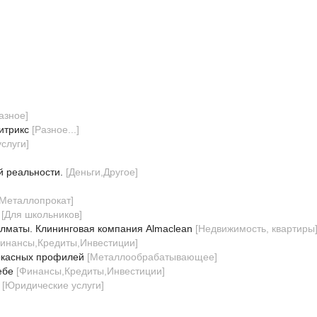
азное
]
итрикс
[
Разное...
]
услуги
]
й реальности.
[
Деньги,Другое
]
Металлопрокат
]
[
Для школьников
]
Алматы. Клининговая компания Almaclean
[
Недвижимость, квартиры
инансы,Кредиты,Инвестиции
]
аркасных профилей
[
Металлообрабатывающее
]
ебе
[
Финансы,Кредиты,Инвестиции
]
[
Юридические услуги
]