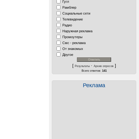
Гугл
Рамблер
Социальные сети
Телевидение
Радио
Наружная реклама
Промоутеры
Смс - реклама
От знакомых
Другое
[
·
]
Результаты
Архив опросов
Всего ответов:
141
Реклама