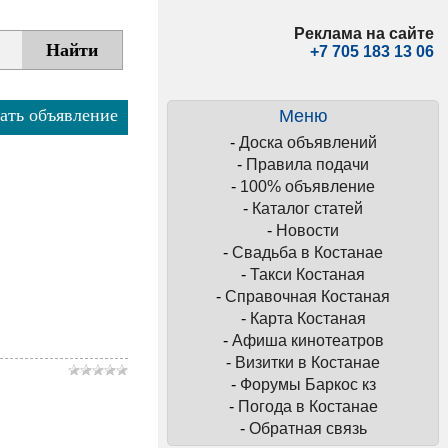
Реклама на сайте
+7 705 183 13 06
ать объявление
Меню
-
Доска объявлений
-
Правила подачи
-
100% объявление
-
Каталог статей
-
Новости
-
Свадьба в Костанае
-
Такси Костаная
-
Справочная Костаная
-
Карта Костаная
-
Афиша кинотеатров
-
Визитки в Костанае
-
Форумы Баркос кз
-
Погода в Костанае
-
Обратная связь