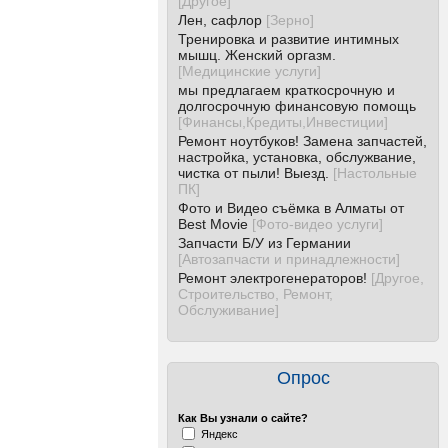
[
Другое
]
Лен, сафлор
[
Зерно
]
Тренировка и развитие интимных
мышц. Женский оргазм.
[
Медицинские услуги
]
мы предлагаем краткосрочную и
долгосрочную финансовую помощь
[
Финансы,Кредиты,Инвестиции
]
Ремонт ноутбуков! Замена запчастей,
настройка, установка, обслужвание,
чистка от пыли! Выезд.
[
Настольные
ПК
]
Фото и Видео съёмка в Алматы от
Best Movie
[
Фото-видео услуги
]
Запчасти Б/У из Германии
[
Автозапчасти и принадлежности
]
Ремонт электрогенераторов!
[
Другое,
Строительство, Ремонт,
Обслуживание
]
Опрос
Как Вы узнали о сайте?
Яндекс