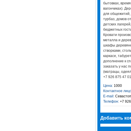
бытовках, время
вагончиках). Де
для общежитий, 
турбаз, домов о
детских лагерей
бюджетных гост
Кровати произво
металла и дере
шкафы деревянн
створками, сто
каркасе, табуре
дополнение к с
заказать у нас 
(матрацы, одеял
+7 926 875 47 0
Цена:
1000
Контактное лицо
E-mail:
Севастоп
Телефон:
+7 926
Добавить ко