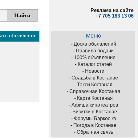
Реклама на сайте
+7 705 183 13 06
ать объявление
Меню
-
Доска объявлений
-
Правила подачи
-
100% объявление
-
Каталог статей
-
Новости
-
Свадьба в Костанае
-
Такси Костаная
-
Справочная Костаная
-
Карта Костаная
-
Афиша кинотеатров
-
Визитки в Костанае
-
Форумы Баркос кз
-
Погода в Костанае
-
Обратная связь