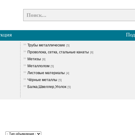
укция
Под
Трубы металлические
[5]
Проволока, сетка, стальные канаты
[6]
Метизы
[6]
Металлолом
[5]
Листовые материалы
[4]
Чёрные металлы
[5]
Балка,Швеллер,Уголок
[5]