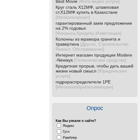
Best Movie
[
Фото-видео услуги
]
Круг сталь Х12МФ, штамповая
ст.Х12МФ купить в Казахстане
[
Металлопрокат
]
гарантированный заем предложение
на 2% годовых
[
Финансы,Кредиты,Инвестиции
]
Колонны из мрамора гранита и
травертина
[
Другое, Строительство,
Ремонт, Обслуживание
]
Интернет магазин продукции Modere
-Neways
[
Гигиенические средства
]
Кредитная прорыв, чтобы дать вашей
жизни новый смысл
[
Юридические
услуги
]
гидрораспределители 1РЕ
[
Металлообрабатывающее
]
Опрос
Как Вы узнали о сайте?
Яндекс
Гугл
Рамблер