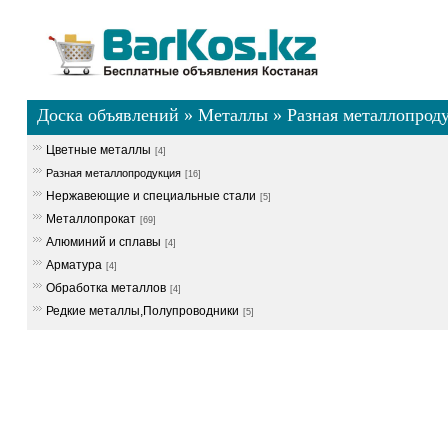
Доска объявлений
»
Металлы
»
Разная металлопрод
Цветные металлы
[4]
Разная металлопродукция
[16]
Нержавеющие и специальные стали
[5]
Металлопрокат
[69]
Алюминий и сплавы
[4]
Арматура
[4]
Обработка металлов
[4]
Редкие металлы,Полупроводники
[5]