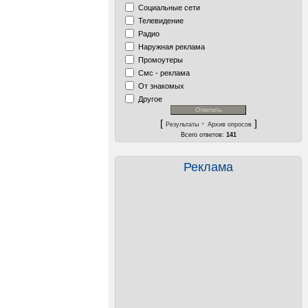
Социальные сети
Телевидение
Радио
Наружная реклама
Промоутеры
Смс - реклама
От знакомых
Другое
[
·
]
Результаты
Архив опросов
Всего ответов:
141
Реклама