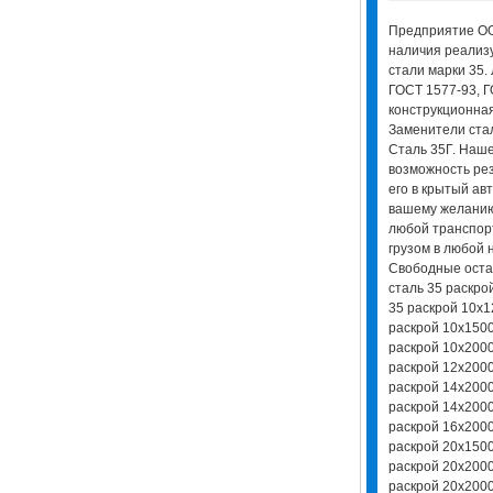
Предприятие ОО
наличия реализ
стали марки 35. 
ГОСТ 1577-93, Г
конструкционная
Заменители стал
Сталь 35Г. Наш
возможность рез
его в крытый ав
вашему желанию
любой транспор
грузом в любой 
Свободные остат
сталь 35 раскро
35 раскрой 10х1
раскрой 10х1500
раскрой 10х2000
раскрой 12х2000
раскрой 14х2000
раскрой 14х2000
раскрой 16х2000
раскрой 20х1500
раскрой 20х2000
раскрой 20х2000