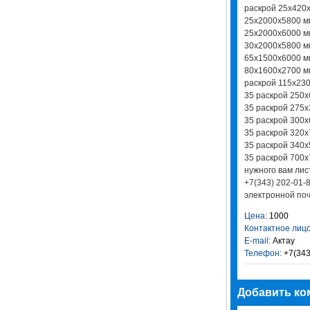
раскрой 25х420х
25х2000х5800 мм
25х2000х6000 мм
30х2000х5800 мм
65х1500х6000 мм
80х1600х2700 мм
раскрой 115х230
35 раскрой 250х
35 раскрой 275х
35 раскрой 300х
35 раскрой 320х
35 раскрой 340х
35 раскрой 700х
нужного вам лис
+7(343) 202-01-
электронной поч
Цена:
1000
Контактное лицо
E-mail:
Актау
Телефон:
+7(343
Добавить ко