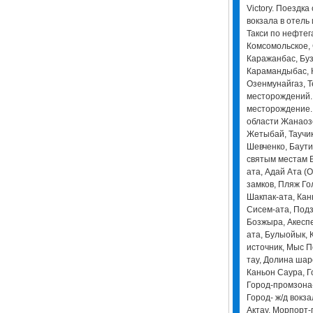
Victory. Поездка
вокзала в отель 
Такси по нефте
Комсомольское,
Каражанбас, Буза
Карамандыбас, 
Озенмунайгаз, Т
месторождений.
месторождение. 
области Жанаозе
Жетыбай, Таучик
Шевченко, Баути
святым местам Б
ата, Адай Ата (
замков, Пляж Го
Шакпак-ата, Ка
Сисем-ата, Под
Бозжыра, Акеспе
ата, Булыойык,
источник, Мыс П
тау, Долина шар
Каньон Саура, Г
Город-промзона-
Город- ж/д вокза
Актау. Морпорт-