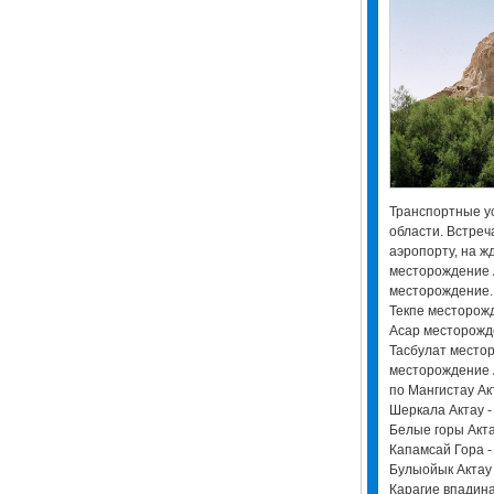
Транспортные ус
области. Встреч
аэропорту, на ж
месторождение 
месторождение.
Текпе месторож
Асар месторож
Тасбулат место
месторождение А
по Мангистау Акт
Шеркала Актау - 
Белые горы Акта
Капамсай Гора -
Булыойык Актау 
Карагие впадина