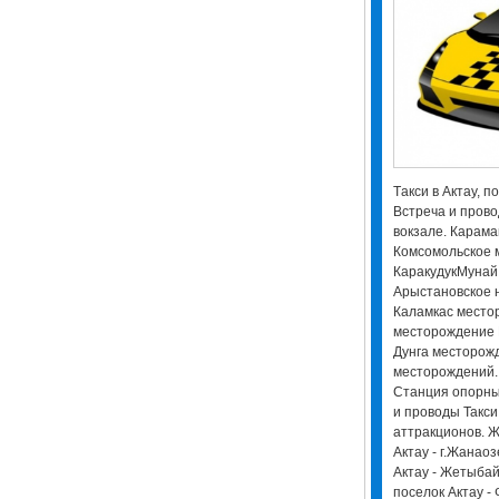
Tакси в Актау, п
Встреча и прово
вокзале. Карам
Комсомольское 
КаракудукМунай
Арыстановское 
Каламкас место
месторождение 
Дунга месторож
месторождений. 
Станция опорны
и проводы Такси 
аттракционов. Ж
Актау - г.Жанаоз
Актау - Жетыбай
поселок Актау -