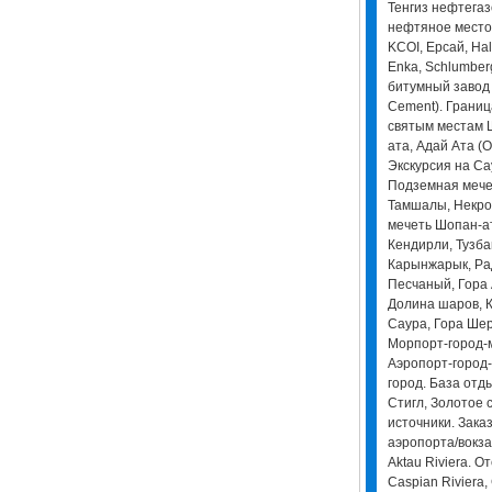
Тенгиз нефтегаз
нефтяное место
KCOI, Ерсай, Hal
Enka, Schlumber
битумный завод 
Cement). Границ
святым местам Ш
ата, Адай Ата (О
Экскурсия на Са
Подземная мече
Тамшалы, Некро
мечеть Шопан-а
Кендирли, Тузба
Карынжарык, Ра
Песчаный, Гора 
Долина шаров, К
Саура, Гора Шер
Морпорт-город-
Аэропорт-город-
город. База отды
Стигл, Золотое 
источники. Зака
аэропорта/вокзал
Aktau Riviera. О
Caspian Riviera, 