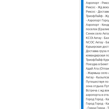
Аэропорт - Риксо
Риксос - Жд вокз
Риксос - Доставк
ТриофЛайф - Жд
- Аэропорт Горо
Аэропорт - Кенд
поселок (Ералиев
Сенек село Актау
KCOI Актау - Ба
NCOC Актау - Баз
Курьерская дост
Доставка груза п
командирская по
ТриофЛайф Курь
Поездка в Бекет
Адай Ата (Отпан
- Жармыш cело А
Актау - Кызылса
Путешествуя по 
зона отдыха Пу
Встреча с жд во
аэропорта в оте
Город Город - Ка
Город Город - Ка
- Город Город - 