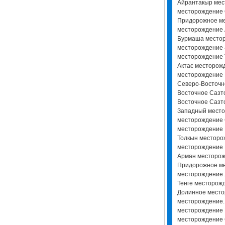
Айрантакыр мес
месторождение
Придорожное ме
месторождение
Бурмаша местор
месторождение 
месторождение 
Актас месторо
месторождение 
Северо-Восточн
Восточное Сазт
Восточное Сазт
Западный место
месторождение 
месторождение 
Толкын месторо
месторождение 
Арман месторож
Придорожное м
месторождение 
Тенге месторож
Долинное место
месторождение.
месторождение 
месторождение