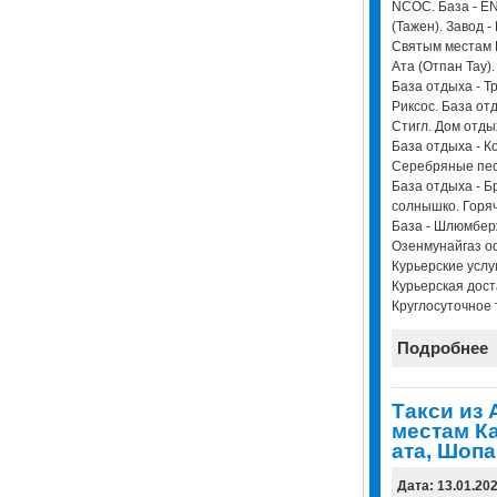
NCOC. База - E
(Тажен). Завод 
Святым местам 
Ата (Отпан Тау).
База отдыха - Т
Риксос. База от
Стигл. Дом отдых
База отдыха - К
Серебряные песк
База отдыха - Б
солнышко. Горяч
База - Шлюмберж
Озенмунайгаз оф
Курьерские услу
Курьерская дост
Круглосуточное 
Подробнее
Такси из 
местам Ка
ата, Шопа
Дата: 13.01.20