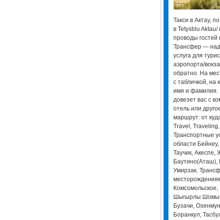
Такси в Актау, п
в Tetysblu Aktau
проводы гостей в
Трансфер — над
услуга для тури
аэропорта/вокза
обратно. На мес
с табличкой, на
имя и фамилия.
довезет вас с к
отель или друго
маршрут: от куда
Travel, Traveling,
Транспортные ус
области Бейнеу,
Таучик, Акеспе,
Баутино(Аташ), 
Умирзак. Трансф
месторождениям
Комсомольское,
Шыгырлы Шомышт
Бузачи, Озенму
Боранкул, Тасбу