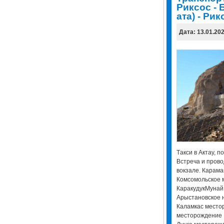
Риксос - 
ата) - Рик
Дата: 13.01.20
Tакси в Актау, п
Встреча и прово
вокзале. Карам
Комсомольское 
КаракудукМунай
Арыстановское 
Каламкас место
месторождение 