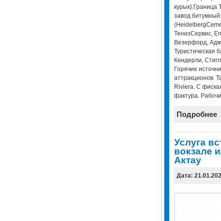
курык).Граница 
завод битумный
(HeidelbergCeme
ТенизСервис, Enk
Везерфорд, Адж
Туристическая ба
Кендерли, Стигл
Горячие источник
аттракционов. Та
Riviera. С фиска
фактура. Рабочи
Подробнее
Услуга вс
вокзале и
Актау
Дата: 21.01.20