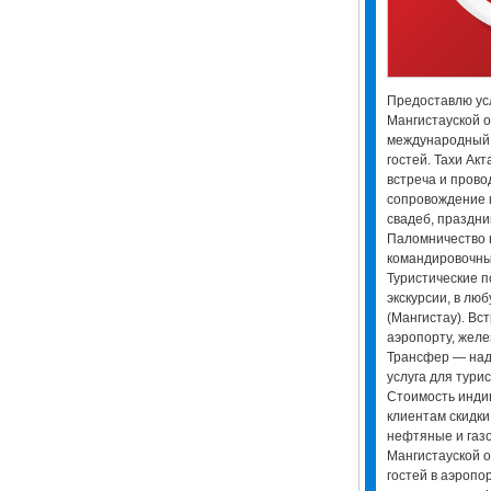
Предоставлю усл
Мангистауской о
международный 
гостей. Тахи Ак
встреча и прово
сопровождение 
свадеб, праздни
Паломничество в
командировочны
Туристические п
экскурсии, в лю
(Мангистау). Вс
аэропорту, жел
Трансфер — над
услуга для турист
Стоимость инди
клиентам скидки.
нефтяные и газ
Мангистауской о
гостей в аэропор