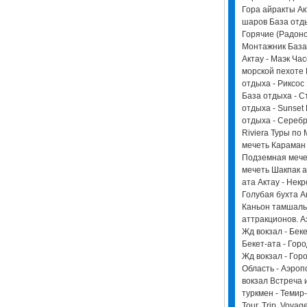
Гора айракты Ак
шаров База отд
Горячие (Радоно
Монтажник База 
Актау - Маэк Ча
морской пехоте 
отдыха - Риксос
База отдыха - С
отдыха - Sunset
отдыха - Серебр
Riviera Туры по
мечеть Караман 
Подземная мече
мечеть Шакпак 
ата Актау - Некр
Голубая бухта Ак
Каньон тамшалы Т
аттракционов. А
Жд вокзал - Беке
Бекет-ата - Горо
Жд вокзал - Горо
Область - Аэроп
вокзал Встреча 
туркмен - Темир-
Tour, Trip, Voyag