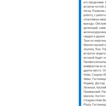
его пределами. 
встречи гостей,
Актау. Развозка
работу, с работ
спортивных мер
выезды. Обслуж
делегаций, самет
железнодорожны
свадеб и других
Тахи по нефтян
Мангистауской об
Journey, Tour, Tr
встретит водител
которой будет н
Профессиональн
комфортом из аэ
другое место. От
Hotel, Caspian Ri
Aktau, Гостиница
Роджер, Достар,
Зеленая, Каспий
Приморский, Рах
Шагала, Хостел 
Chagala Hotel Ba
Plaza, Гостиница