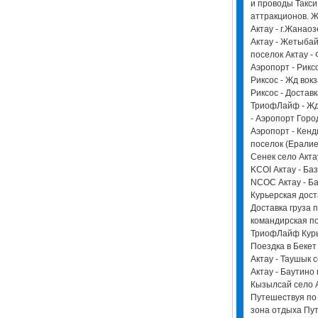
и проводы Такси 
аттракционов. Ж
Актау - г.Жанаоз
Актау - Жетыбай
поселок Актау -
Аэропорт - Риксо
Риксос - Жд вокз
Риксос - Доставк
ТриофЛайф - Жд
- Аэропорт Горо
Аэропорт - Кенд
поселок (Ералиев
Сенек село Актау
KCOI Актау - Ба
NCOC Актау - Баз
Курьерская дост
Доставка груза п
командирская по
ТриофЛайф Курь
Поездка в Бекет
Актау - Таушык 
Актау - Баутино 
Кызылсай cело 
Путешествуя по 
зона отдыха Пу