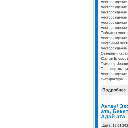
месторождение 
месторождение 
месторождение 
месторождение 
месторождение 
месторождение
Тюбеджик место
месторождение 
Восточный мест
месторождение 
Северный Кара
Южный Елемес м
Traveling, Journe
Транспортные ус
месторождение.
счет-фактура.
Подробнее
Актау/ Эк
ата, Беке
Адай ата
Дата: 13.01.20