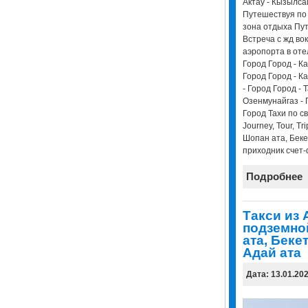
Актау - Кызылса
Путешествуя по 
зона отдыха Пу
Встреча с жд во
аэропорта в оте
Город Город - Ка
Город Город - Ка
- Город Город - 
Озенмунайгаз - 
Город Тахи по св
Journey, Tour, T
Шопан ата, Беке
приходник счет-
Подробнее
Такси из 
подземно
ата, Беке
Адай ата
Дата: 13.01.20