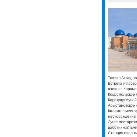
Tакси в Актау, п
Встреча и прово
вокзале. Карам
Комсомольское 
КаракудукМунай
Арыстановское 
Каламкас место
месторождение 
Дунга месторож
работников) Ем
Станция опорны