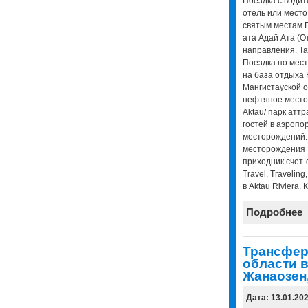
Поездка с водит
отель или место,
святым местам Б
ата Адай Ата (От
направления. Та
Поездка по мест
на база отдыха 
Мангистауской о
нефтяное местор
Aktau/ парк атт
гостей в аэропор
месторождений.
месторождения М
приходник счет-ф
Travel, Traveling,
в Aktau Riviera. 
Подробнее
Трансфер
области в
Жанаозен,
Дата: 13.01.20