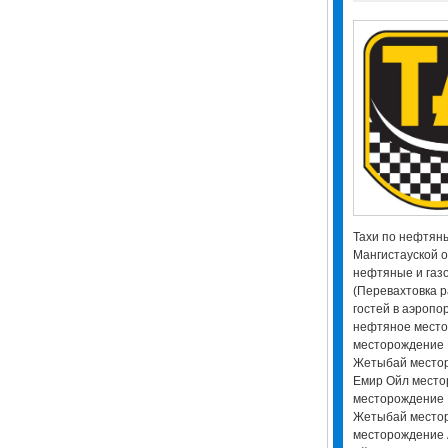
Тахи по нефтян
Мангистауской о
нефтяные и газ
(Перевахтовка р
гостей в аэропор
нефтяное место
месторождение
Жетыбай место
Емир Ойл мест
месторождение 
Жетыбай место
месторождение 