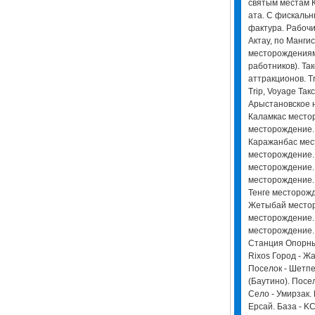
святым местам К
ата. С фискальн
фактура. Рабочи
Актау, по Мангис
месторождениям
работников). Такс
аттракционов. Tra
Trip, Voyage Так
Арыстановское 
Каламкас место
месторождение.
Каражанбас мес
месторождение.
месторождение.
месторождение.
Тенге месторож
Жетыбай местор
месторождение.
месторождение.
Станция Опорный
Rixos Город - Ж
Поселок - Шетпе
(Баутино). Посел
Село - Умирзак.
Ерсай. База - KC