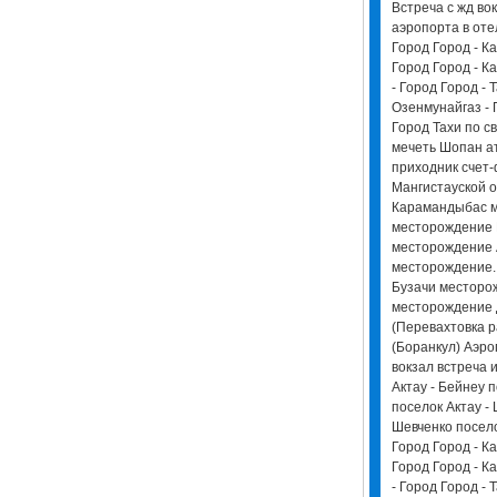
Встреча с жд во
аэропорта в оте
Город Город - Ка
Город Город - Ка
- Город Город - 
Озенмунайгаз - 
Город Тахи по 
мечеть Шопан ат
приходник счет-ф
Мангистауской о
Карамандыбас м
месторождение 
месторождение 
месторождение.
Бузачи месторо
месторождение 
(Перевахтовка 
(Боранкул) Аэро
вокзал встреча 
Актау - Бейнеу 
поселок Актау - 
Шевченко посело
Город Город - Ка
Город Город - Ка
- Город Город - 