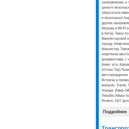
направлении, а 
цените безопасн
обратиться имен
и безопасно! Аэр
другие направле
Музыка и WI-FI 
в Актау. Такси п
Мангистауской о
городу. Нефтян
Мангистау. Такси
нефтяное место
документами, с 
Бекет ата, Кара
(Отпан Тау) Тах
месторождения 
Встреча и прово
вокзале. Travel, T
Voyage. Емир Ой
Tetysblu Aktau/ 
Riviera. 24/7 до
Подробнее
Транспор