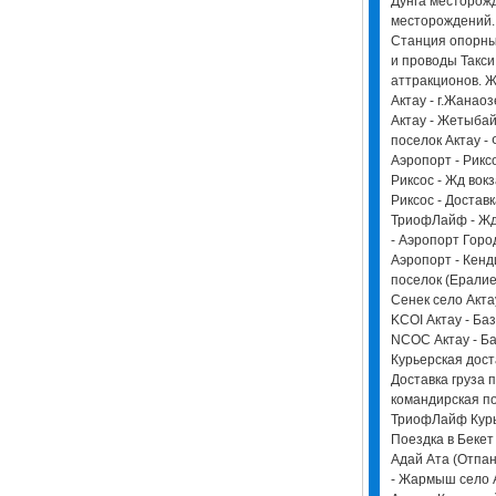
Дунга месторож
месторождений. 
Станция опорны
и проводы Такси 
аттракционов. Ж
Актау - г.Жанаоз
Актау - Жетыбай
поселок Актау -
Аэропорт - Риксо
Риксос - Жд вокз
Риксос - Доставк
ТриофЛайф - Жд
- Аэропорт Горо
Аэропорт - Кенд
поселок (Ералиев
Сенек село Актау
KCOI Актау - Ба
NCOC Актау - Баз
Курьерская дост
Доставка груза п
командирская по
ТриофЛайф Курь
Поездка в Бекет
Адай Ата (Отпан
- Жармыш cело А