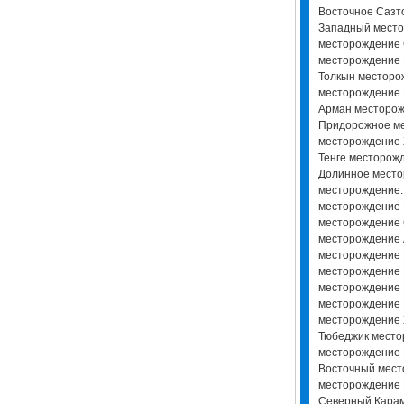
Восточное Сазт
Западный место
месторождение 
месторождение 
Толкын месторо
месторождение 
Арман месторож
Придорожное м
месторождение 
Тенге месторож
Долинное место
месторождение.
месторождение 
месторождение
месторождение 
месторождение 
месторождение 
месторождение 
месторождение 
месторождение
Тюбеджик место
месторождение 
Восточный мест
месторождение 
Северный Кара