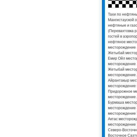
Тахи по нефтян
Мангистауской о
нефтяные и газ
(Перевахтовка р
гостей в аэропор
нефтяное место
месторождение
Жетыбай место
Емир Ойл мест
месторождение 
Жетыбай место
месторождение 
Айрантакыр мес
месторождение
Придорожное ме
месторождение
Бурмаша местор
месторождение 
месторождение 
Актас месторо
месторождение 
Северо-Восточн
Восточное Сазт