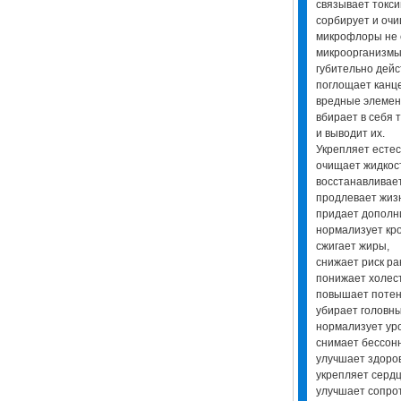
связывает токс
сорбирует и оч
микрофлоры не 
микроорганизмы
губительно дейс
поглощает канц
вредные элеме
вбирает в себя 
и выводит их.
Укрепляет естес
очищает жидкос
восстанавливае
продлевает жиз
придает дополн
нормализует кр
сжигает жиры,
снижает риск ра
понижает холес
повышает потен
убирает головн
нормализует ур
снимает бессон
улучшает здоров
укрепляет серд
улучшает сопро