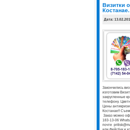
Визитки о
Костанае.
Дата: 13.02.20
Закончились виз
изготовим Визит
закругленные кр
телефону. Цветн
Цены антикризис
Костанае!! Съем
Заказ можно оф
183-13-06 WhatsA
почте pritisk@m
или Фейсбук и хо