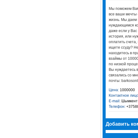
Мы поможем Вам
все ваши мечты 
жизнь. Мы даем
нуждающимся к
даже если у Вас
история, или ну
оплатить счета,
ищете ссуду? Не
находитесь в пр
взаймы от 10000
по низкой проце
Вы нуждаетесь в
связались со мн
почты: barkoson
Цена:
1000000
Контактное лицо
E-mail:
Шымкент
Телефон:
+3758
Добавить ко