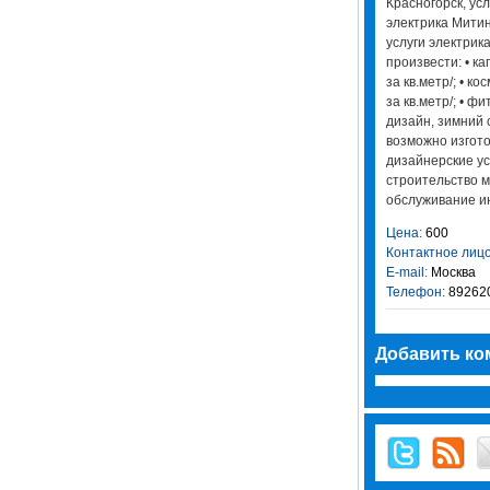
Красногорск, усл
электрика Митин
услуги электри
произвести: • ка
за кв.метр/; • ко
за кв.метр/; • 
дизайн, зимний 
возможно изгото
дизайнерские ус
строительство 
обслуживание и
Цена:
600
Контактное лицо
E-mail:
Москва
Телефон:
892620
Добавить ко