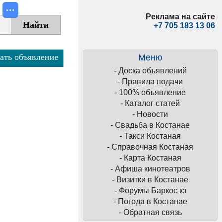
Реклама на сайте
+7 705 183 13 06
ать объявление
Меню
-
Доска объявлений
-
Правила подачи
-
100% объявление
-
Каталог статей
-
Новости
-
Свадьба в Костанае
-
Такси Костаная
-
Справочная Костаная
-
Карта Костаная
-
Афиша кинотеатров
-
Визитки в Костанае
-
Форумы Баркос кз
-
Погода в Костанае
-
Обратная связь