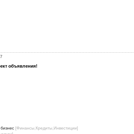
17
ект объявления!
 бизнес
[
Финансы,Кредиты,Инвестиции
]