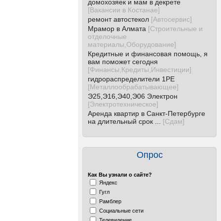
домохозяек и мам в декрете
[
Вакансии в Костанае
]
ремонт автостекол
[
Автосервис
]
Мрамор в Алмата
[
Строительные и
отделочные
материалы,Оборудование
]
Кредитные и финансовая помощь, я
вам поможет сегодня
[
Финансы,Кредиты,Инвестиции
]
гидрораспределители 1РЕ
[
Металлообрабатывающее
]
Э25,Э16,Э40,Э06 Электрон
[
Электротехническое
]
Аренда квартир в Санкт-Петербурге
на длительный срок ...
[
Сдам
]
Опрос
Как Вы узнали о сайте?
Яндекс
Гугл
Рамблер
Социальные сети
Телевидение