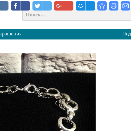
крашения
Под