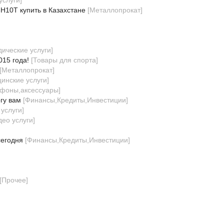
услуги
]
Н10Т купить в Казахстане
[
Металлопрокат
]
ические услуги
]
015 года!
[
Товары для спорта
]
[
Металлопрокат
]
инские услуги
]
фоны,аксессуары
]
гу вам
[
Финансы,Кредиты,Инвестиции
]
услуги
]
део услуги
]
сегодня
[
Финансы,Кредиты,Инвестиции
]
[
Прочее
]