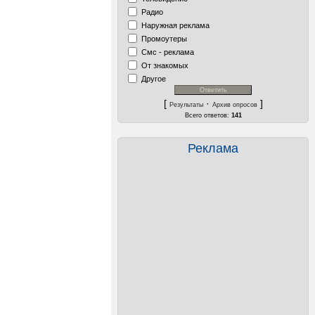
Радио
Наружная реклама
Промоутеры
Смс - реклама
От знакомых
Другое
[
·
]
Результаты
Архив опросов
Всего ответов:
141
Реклама