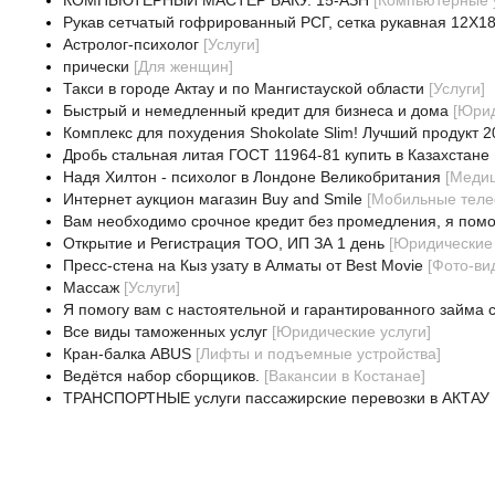
КОМПЬЮТЕРНЫЙ МАСТЕР БАКУ. 15-АЗН
[
Компьютерные 
Рукав сетчатый гофрированный РСГ, сетка рукавная 12Х18
Астролог-психолог
[
Услуги
]
прически
[
Для женщин
]
Такси в городе Актау и по Мангистауской области
[
Услуги
]
Быстрый и немедленный кредит для бизнеса и дома
[
Юрид
Комплекс для похудения Shokolate Slim! Лучший продукт 2
Дробь стальная литая ГОСТ 11964-81 купить в Казахстане
Надя Хилтон - психолог в Лондоне Великобритания
[
Медиц
Интернет аукцион магазин Buy and Smile
[
Мобильные теле
Вам необходимо срочное кредит без промедления, я помо
Открытие и Регистрация ТОО, ИП ЗА 1 день
[
Юридические 
Пресс-стена на Кыз узату в Алматы от Best Movie
[
Фото-ви
Массаж
[
Услуги
]
Я помогу вам с настоятельной и гарантированного займа 
Все виды таможенных услуг
[
Юридические услуги
]
Кран-балка ABUS
[
Лифты и подъемные устройства
]
Ведётся набор сборщиков.
[
Вакансии в Костанае
]
ТРАНСПОРТНЫЕ услуги пассажирские перевозки в АКТАУ