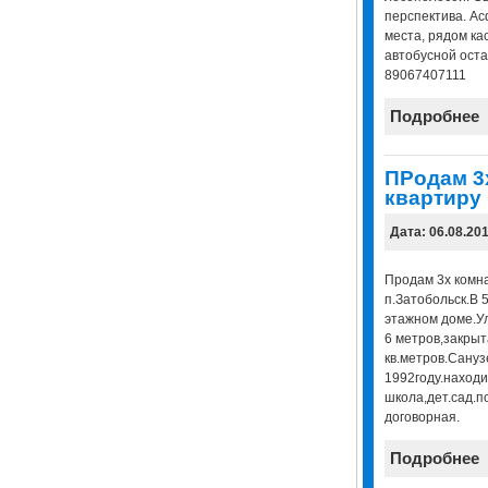
перспектива. Ас
места, рядом ка
автобусной остан
89067407111
Подробнее
ПРодам 3
квартиру
Дата: 06.08.20
Продам 3х комна
п.Затобольск.В 5
этажном доме.У
6 метров,закрыт
кв.метров.Сануз
1992году.находи
школа,дет.сад.п
договорная.
Подробнее