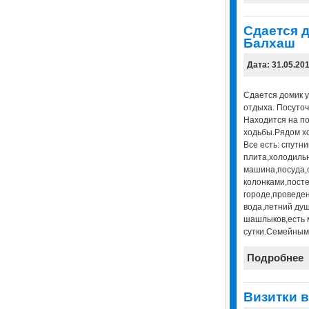
Сдается д
Балхаш
Дата: 31.05.20
Сдается домик у
отдыха. Посуточ
Находится на по
ходьбы.Рядом х
Все есть: спутн
плита,холодиль
машина,посуда,
колонками,посте
городе,проведе
вода,летний ду
шашлыков,есть м
сутки.Семейным
Подробнее
Визитки в