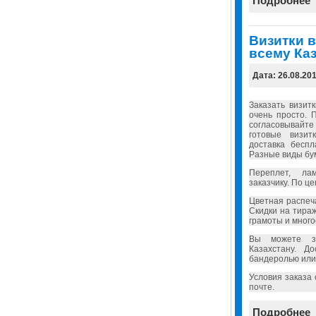
Подробнее
Визитки в
всему Каз
Дата: 26.08.20
Заказать визит
очень просто. 
согласовывайт
готовые визит
доставка бесп
Разные виды бу
Переплет, ла
заказчику. По ц
Цветная распеч
Скидки на тира
грамоты и много
Вы можете за
Казахстану. Д
бандеролью или
Условия заказа
почте.
Подробнее