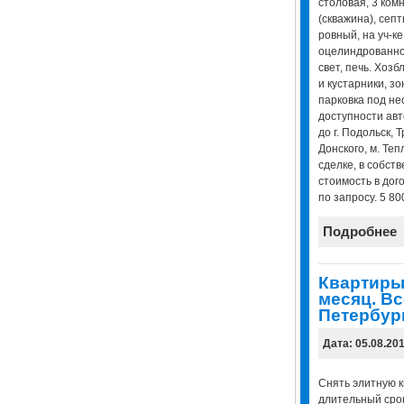
столовая, 3 комн
(скважина), септи
ровный, на уч-ке
оцелиндрованног
свет, печь. Хозб
и кустарники, з
парковка под не
доступности авт
до г. Подольск, Т
Донского, м. Те
сделке, в собст
стоимость в дог
по запросу. 5 8
Подробнее
Квартиры 
месяц. Вс
Петербур
Дата: 05.08.20
Снять элитную к
длительный срок