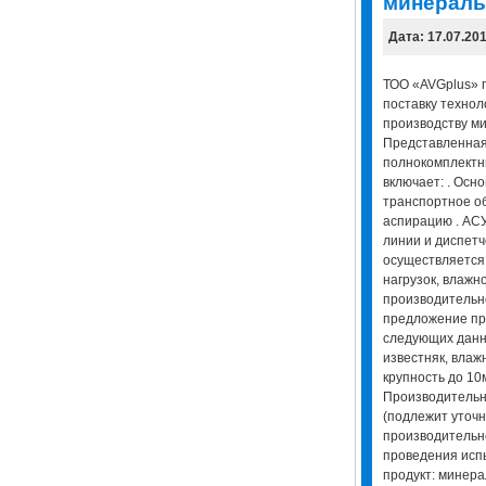
минераль
Дата: 17.07.20
ТОО «AVGplus» 
поставку технол
производству ми
Представленная
полнокомплектн
включает: . Осн
транспортное об
аспирацию . АС
линии и диспет
осуществляется 
нагрузок, влажн
производительн
предложение пр
следующих данн
известняк, влаж
крупность до 10
Производительно
(подлежит уточн
производительн
проведения испы
продукт: минера