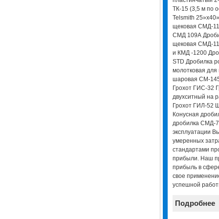
ТК-15 (3,5 м по
Telsmith 25»x40
щековая СМД-11
СМД 109А Дроби
щековая СМД-11
и КМД -1200 Др
STD Дробилка р
молотковая для
шаровая СМ-14
Грохот ГИС-32 Г
двухситный на р
Грохот ГИЛ-52 
Конусная дроби
дробилка СМД-7
эксплуатации В
умеренных затра
стандартами пр
прибыли. Наш п
прибыль в сфер
свое применение
успешной работ
Подробнее