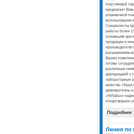
пластиковой тар
предлагает Вам 
упаковочной пла
использования 
Специалисты пр
работы более 15
основными крит
продукции и низ
производителя 
расширением ас
Ваших пожелан
готовы сотрудни
различным схем
декларацией о с
лабораторные а
качество. Наши 
демократичны и 
«AVGplus» наде
плодотворное с
Подробнее
Линия по