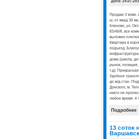
Дата: 24.07.20
Продаю 3 комн. 
ш, от мкад 30 км
Кленово, ул. Окт
65/48/6, все комн
выложен плиткой,
Квартира в хор
подъезд. Благоу
инфраструктура 
дома (школа, де
рынок, полиция,
т.д). Прекрасная
Удобное трансп
до ж/д стан. Подо
Донского, м. Те
никто не пропис
любое время. 4 
Подробнее
13 соток 
Варшавск