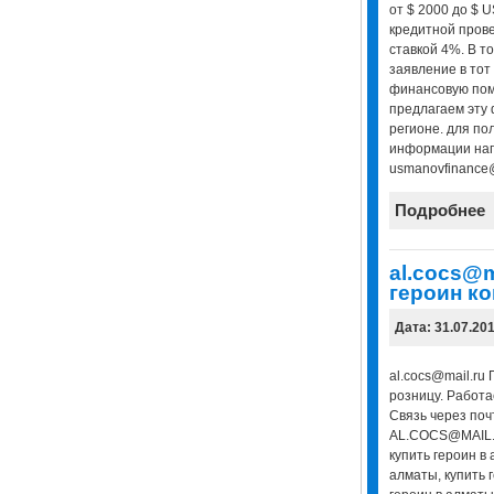
от $ 2000 до $ 
кредитной прове
ставкой 4%. В т
заявление в тот
финансовую пом
предлагаем эту
регионе. для п
информации нап
usmanovfinance
Подробнее
al.cocs@m
гeроин к
Дата: 31.07.20
al.cocs@mail.ru
розницу. Работа
Связь через поч
AL.COCS@MAIL.R
купить гeроин в 
алматы, купить 