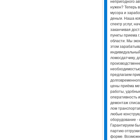
непригодного а
нужен? Теперь в
мусора и зарабо
деньги. Наша к
спектр услуг, н
заканчивая дост
пункты приема г
области. Мы эко
этом зарабатыв
индивидуальный
ломосдатчику, д
производственн
необходимостью
предлагаем при
долговременного
цены приёма ме
работы, удобны
оперативность 
демонтаж списа
лом транспорта
любые конструкц
оборудование - 
Гарантируем бы
партию отгрузки
форме. Возможн