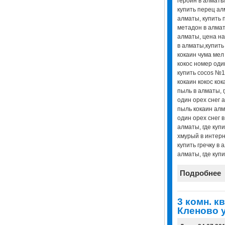
гeроин в алматы,
купить перец алм
алматы, купить 
мeтадон в алмат
алматы, цена на
в алматы,купить 
кокаин чума мел 
кокос номер оди
купить cocos №1
кокаин кокос кок
пыль в алматы, г
один орех снег 
пыль кокаин алм
один орех снег в
алматы, где куп
хмурый в интерн
купить гречку в а
алматы, где купи
Подробнее
3 комн. к
Кленово у