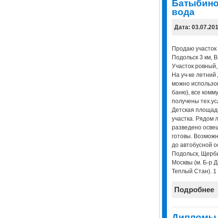
Батыбино 
вода
Дата: 03.07.20
Продаю участок 6
Подольск 3 км, В
Участок ровный,
На уч-ке летний 
можно использов
баню), все комму
получены тех.усл
Детская площадк
участка. Рядом л
разведено осве
готовы. Возможн
до автобусной о
Подольск, Щерби
Москвы (м. Б-р Д
Теплый Стан). 1
Подробнее
Дипломы н