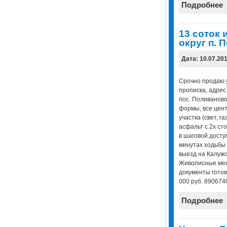
Подробнее
13 соток
округ п. 
Дата: 10.07.20
Срочно продаю уч
прописка, адрес
пос. Поливаново
формы, все цент
участка (свет, г
асфальт с 2х ст
в шаговой доступ
минутах ходьбы 
выезд на Калужс
Живописные мест
документы готов
000 руб. 890674
Подробнее