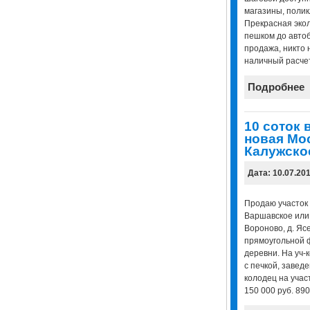
магазины, поликл
Прекрасная экол
пешком до автоб
продажа, никто 
наличный расчет
Подробнее
10 соток 
новая Мо
Калужско
Дата: 10.07.20
Продаю участок 
Варшавское или К
Вороново, д. Ясе
прямоугольной 
деревни. На уч-ке
с печкой, завед
колодец на участ
150 000 руб. 89