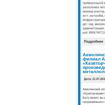
прямоугольной ф
расположен летни
границе участка,
котт. застройка,
Инфраструктура 
дет. сад, магази
администрация, 
руб. 8906740711
Подробнее
Акмолинс
филиал 
«Казвтор
произвед
металлол
Дата: 21.07.20
Акмолинский об
«Казвторчермет
Быть может, вы 
проржавевшего 