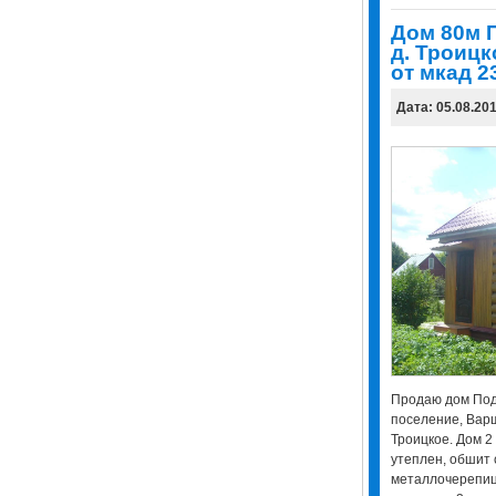
Дом 80м 
д. Троиц
от мкад 2
Дата: 05.08.20
Продаю дом Под
поселение, Варша
Троицкое. Дом 2 
утеплен, обшит 
металлочерепица