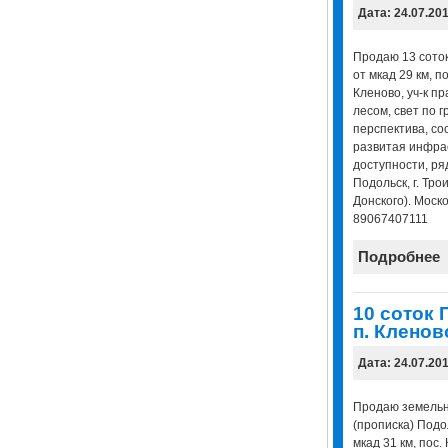
Дата: 24.07.20
Продаю 13 соток
от мкад 29 км, п
Кленово, уч-к п
лесом, свет по г
перспектива, со
развитая инфрас
доступности, ря
Подольск, г. Трои
Донского). Моско
89067407111
Подробнее
10 соток 
п. Клено
Дата: 24.07.20
Продаю земельны
(прописка) Подо
мкад 31 км, пос.