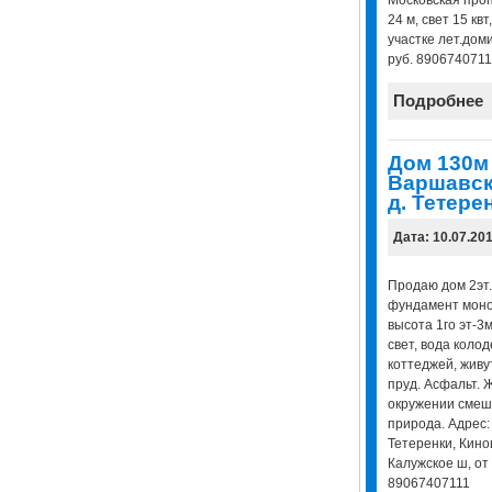
24 м, свет 15 квт
участке лет.доми
руб. 8906740711
Подробнее
Дом 130м 
Варшавск
д. Тетере
Дата: 10.07.20
Продаю дом 2эт.
фундамент монол
высота 1го эт-3м,
свет, вода коло
коттеджей, живут
пруд. Асфальт. 
окружении смеш
природа. Адрес: 
Тетеренки, Кино
Калужское ш, от 
89067407111