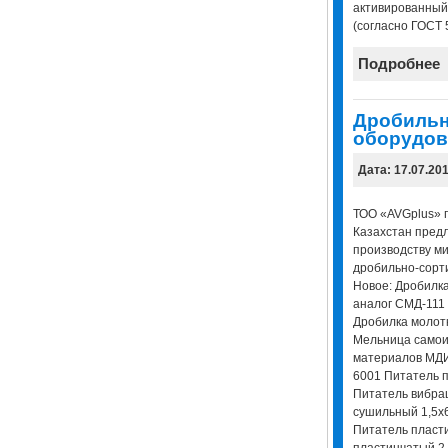
активированный
(согласно ГОСТ 
Подробнее
Дробильн
оборудов
Дата: 17.07.20
ТОО «AVGplus» г
Казахстан пред
производству м
дробильно-сорт
Новое: Дробилк
аналог СМД-111
Дробилка молот
Мельница самои
материалов МД
6001 Питатель 
Питатель вибра
сушильный 1,5х6
Питатель пласт
пластинчатый 2