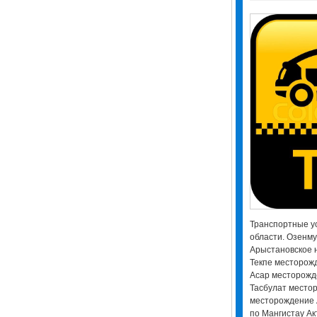
Транспортные ус
области. Озенм
Арыстановское 
Текпе месторож
Асар месторож
Тасбулат место
месторождение А
по Мангистау Акт