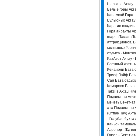
Шеркала Актау - 
Белые горы Акта
Капамсай Гора -
Булыойык Актау 
Карагие впадина
Гора айракты Ак
шаров Такси в Te
аттракционов. Б
солнышко Горячи
отдыха - Монтаж
КазАзот Актау -
Военный часть м
Кендирли База о
ТриофЛайф База 
Сая База отдыха
Комарово База 
Taksi в Aktau Ri
Подземная мече
мечеть Бекет-ат
ата Подземная 
(Отпан Тау) Акт
- Голубая бухта 
Каньон тамшалы 
Аэропорт Жд вок
Город - Бекет ат