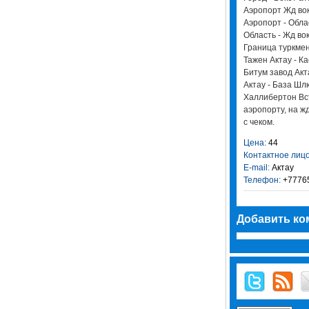
Аэропорт Жд вок
Аэропорт - Обла
Область - Жд во
Граница туркмен
Тажен Актау - К
Битум завод Акт
Актау - База Шл
Халлибертон Вст
аэропорту, на жд
с чеком.
Цена:
44
Контактное лицо
E-mail:
Актау
Телефон:
+77765
Добавить ко