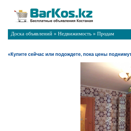
Доска объявлений
»
Недвижимость
»
Продам
«Купите сейчас или подождете, пока цены подниму