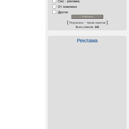
Смс - реклама
От знакомых
Другое
[
·
]
Результаты
Архив опросов
Всего ответов:
141
Реклама