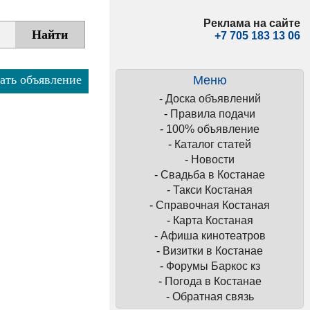
Реклама на сайте
+7 705 183 13 06
ать объявление
Меню
-
Доска объявлений
-
Правила подачи
-
100% объявление
-
Каталог статей
-
Новости
-
Свадьба в Костанае
-
Такси Костаная
-
Справочная Костаная
-
Карта Костаная
-
Афиша кинотеатров
-
Визитки в Костанае
-
Форумы Баркос кз
-
Погода в Костанае
-
Обратная связь