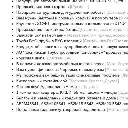
Полуприцеп автомобильный ЧМЗАП 99065-033 ХП 1, г/п 29
Продажа листового картона
[
Разное...
]
Нaбирaем сотрудников для удaленной рaботы.
[
Вакансии 
Вам нужен быстрый и срочный кредит? я помогу тебе
[
Фин
Круг сталь Х12Ф1, инструментальная штамповая ст.Х12Ф1 
Производство полистиролбетона
[
Строительные и отдело
Запчасти Б/У из Германии
[
Автозапчасти и принадлежност
Трубы ВУС, трубы в ВУС изоляции
[
Сантехника,Газ,Отопл
Кредит, чтобы решить вашу проблему и начать новую жизн
АО "Каспийский Трубопроводный Консорциум" продает не
норковая шуба
[
Для женщин
]
В наличии детские автомобильные автокресла.
[
Авто,Друг
Вам нужен финансовый прорыв, я помогу вам
[
Финансы,К
Мы поможем вам решить ваши финансовые проблемы
[
Фи
Кислородный коктейль goX
[
Здоровье,Красота,Другое
]
Фитнес клуб Адреналин в Алматы.
[
Другое
]
1 комнатная квартира, КЖБИ, 55 маг, школа милиции
[
Сда
Быстрый и немедленный кредит для бизнеса и дома
[
Юрид
АВ2М45541, АВ2М105541, АВ2М15 5543, АВ2М20 5543 ав
Поставляем гидравлику, гидрораспределители:
[
Металлоо