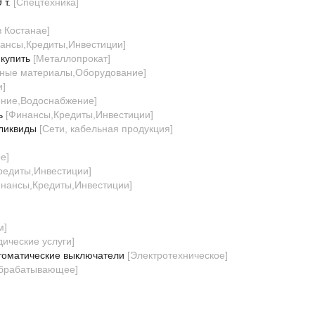
 т.
[
Спецтехника
]
в Костанае
]
ансы,Кредиты,Инвестиции
]
купить
[
Металлопрокат
]
чные материалы,Оборудование
]
и
]
ение,Водоснабжение
]
ь
[
Финансы,Кредиты,Инвестиции
]
ликвиды
[
Сети, кабельная продукция
]
ое
]
редиты,Инвестиции
]
нансы,Кредиты,Инвестиции
]
м
]
ические услуги
]
томатические выключатели
[
Электротехническое
]
брабатывающее
]