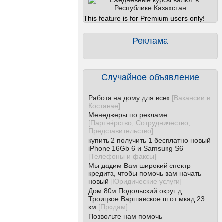
This feature is for Premium users only!
Реклама
Случайное объявление
Работа на дому для всех
[
Вакансии в
Костанае
]
Менеджеры по рекламе
[
Партнёрство, Сотрудничество,
Представительство
]
купить 2 получить 1 бесплатно новый
iPhone 16Gb 6 и Samsung S6
[
Телефоны и факсы
]
Мы дадим Вам широкий спектр
кредита, чтобы помочь вам начать
новый
[
Юридические услуги
]
Дом 80м Подольский округ д.
Троицкое Варшавское ш от мкад 23
км
[
Продам
]
Позвольте нам помочь