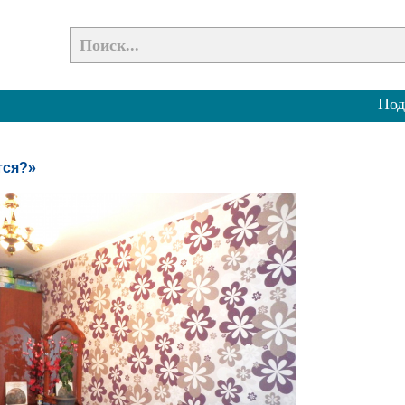
Под
тся?»