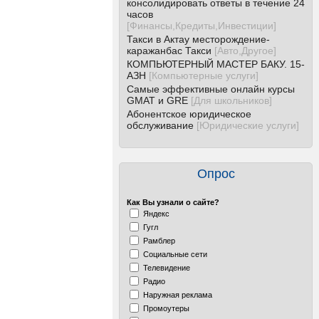
консолидировать ответы в течение 24
часов
[
Финансы,Кредиты,Инвестиции
]
Такси в Актау месторождение-
каражанбас Такси
[
Авто,Другое
]
КОМПЬЮТЕРНЫЙ МАСТЕР БАКУ. 15-
АЗН
[
Компьютерные услуги
]
Самые эффективные онлайн курсы
GMAT и GRE
[
Для школьников
]
Абонентское юридическое
обслуживание
[
Юридические услуги
]
Опрос
Как Вы узнали о сайте?
Яндекс
Гугл
Рамблер
Социальные сети
Телевидение
Радио
Наружная реклама
Промоутеры