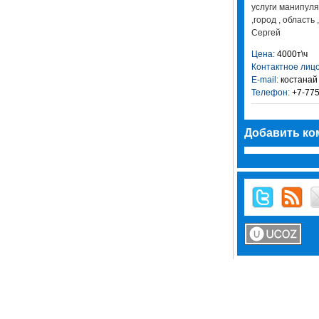
услуги манипулят
,город , область
Сергей
Цена:
4000т\ч
Контактное лицо
E-mail:
костанай
Телефон:
+7-775
Добавить ко