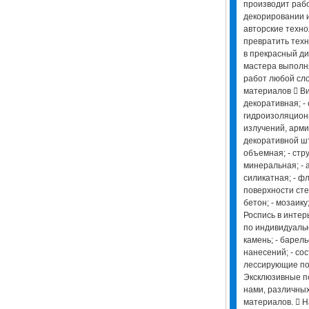
производит раб
декорировании 
авторские техно
превратить тех
в прекрасный д
мастера выполн
работ любой сл
материалов  Ви
декоративная; - 
гидроизоляцион
излучений, арми
декоративной шт
объемная; - стру
минеральная; - а
силикатная; - ф
поверхности стен
бетон; - мозаику;
Роспись в интер
по индивидуальн
камень; - барель
нанесений; - со
лессирующие по
Эксклюзивные п
нами, различных
материалов.  