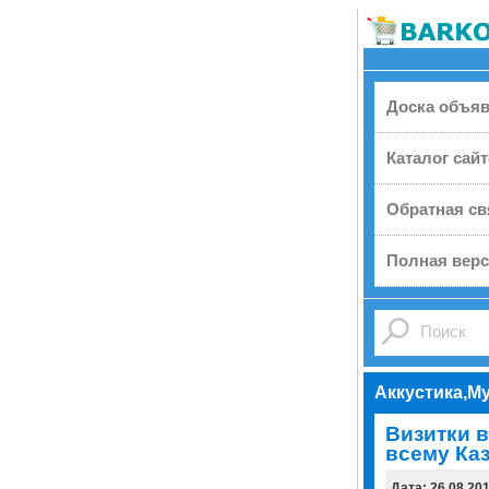
Доска объя
Каталог сай
Обратная св
Полная верс
Аккустика,М
Визитки в
всему Каз
Дата: 26.08.20