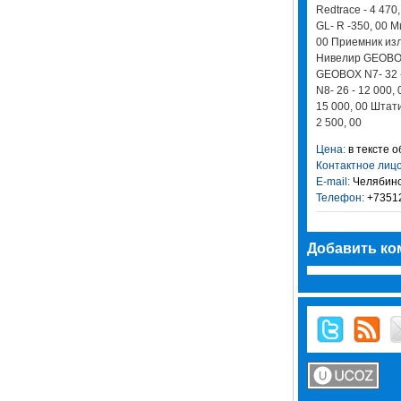
Redtrace - 4 470
GL- R -350, 00 М
00 Приемник изл
Нивелир GEOBOX 
GEOBOX N7- 32 
N8- 26 - 12 000
15 000, 00 Штатив
2 500, 00
Цена:
в тексте 
Контактное лицо
E-mail:
Челябинс
Телефон:
+73512
Добавить ко