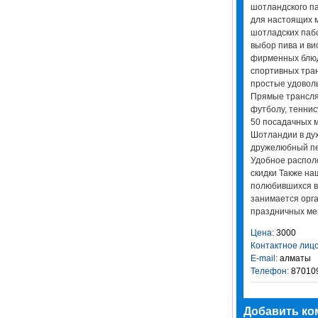
шотландского па
для настоящих м
шотладских пабо
выбор пива и вис
фирменных блюд
спортивных тран
простые удоволь
Прямые трансля
футболу, теннису
50 посадачных м
Шотландии в дух
дружелюбный пер
Удобное располо
скидки Также на
полюбившихся ва
занимается орга
праздничных ме
Цена:
3000
Контактное лицо
E-mail:
алматы
Телефон:
87010
Добавить ко