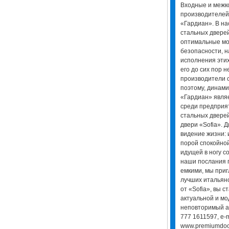
Входные и межк
производителей
«Гардиан». В на
стальных двере
оптимальные мо
безопасности, н
исполнения этих
его до сих пор н
производители 
поэтому, динами
«Гардиан» явля
среди предприя
стальных двере
двери «Sofia». 
видение жизни: 
порой спокойной
идущей в ногу с
наши послания 
емкими, мы приг
лучших итальян
от «Sofia», вы 
актуальной и м
неповторимый ав
777 1611597, e-ma
www.premiumdoo