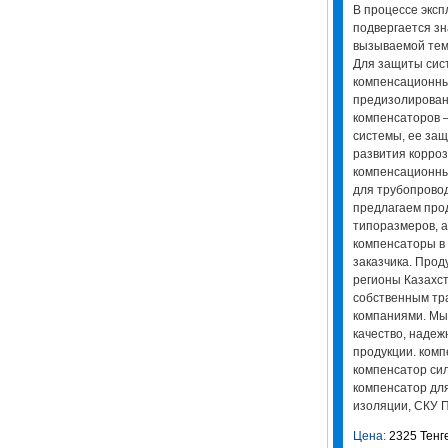
В процессе экс
подвергается з
вызываемой тем
Для защиты сис
компенсационны
предизолирован
компенсаторов –
системы, ее защ
развития корро
компенсационны
для трубопрово
предлагаем про
типоразмеров, а
компенсаторы в
заказчика. Прод
регионы Казахст
собственным тр
компаниями. Мы
качество, надеж
продукции. комп
компенсатор си
компенсатор для
изоляции, СКУ 
Цена:
2325 Тенг